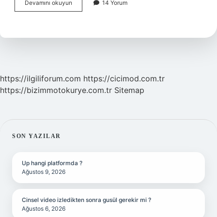
Karşıyım
Devamını okuyun
14 Yorum
Şarkı
Sözü
Kime
Ait
https://ilgiliforum.com
https://cicimod.com.tr
https://bizimmotokurye.com.tr
Sitemap
SIDEBAR
SON YAZILAR
Up hangi platformda ?
Ağustos 9, 2026
Cinsel video izledikten sonra gusül gerekir mi ?
Ağustos 6, 2026