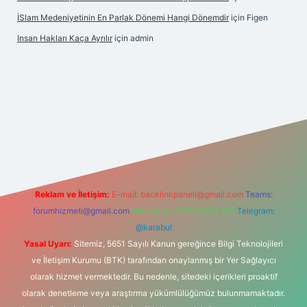
İSlam Medeniyetinin En Parlak Dönemi Hangi Dönemdir
için
Figen
Insan Hakları Kaça Ayrılır
için
admin
 bahis sitesi
Reklam ve İletişim:
E-mail:
backlinkpaneli@gmail.com
Teams:
forumhizmeti@gmail.com
Whatsapp: 0262 606 0 726
Telegram:
@karabul
Yasal Uyarı:
Sitemiz, 5651 Sayılı Kanun gereğince Bilgi Teknolojileri
ve İletişim Kurumu (BTK) tarafından onaylanmış bir Yer Sağlayıcı
olarak hizmet vermektedir. Bu nedenle, sitedeki içerikleri proaktif
olarak denetleme veya araştırma yükümlülüğümüz bulunmamaktadır.