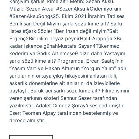
Karşıyım şarkısı kime ait? Metin: Sezen Aksu.
Müzik: Sezen Aksu. #SezenAksu #Gidemiyorum
#SezenAksuSongs25. Ekim 2021 İbrahim Tatlises
Ben İnsan Değil Miyim şarkı sözü kime ait? Şarkı
listesi#ŞarkıSözleri1Ben insan değil miyim?Sait
Ergenç2Bir dilim beyaz peynirHalit Arapoğlu3Bu
kadar işkence günahMustafa Sayan4Tükenmez
kederim varSadık Altınmeşe9 dize daha Yastayım
şarkı sözü kime ait? Programda, Ercan Saatçi’nin
“Yasım Var” ve Hakan Altun’un “Yorgun Yalım” adlı
şarkılarının ortaya çıkış hikâyesini anlatan ikili,
askerlik dönemlerine ait anılarını da izleyicilerle
paylaştı. Buruk acı şarkı sözü kime ait? Filme ismini
veren şarkının sözleri Sennur Sezer tarafından
yazılmıştır. Adalet Cimcoz Şoray’ı seslendirmiştir.
Eser; Teoman Alpay tarafından bestelenmiş ve
derece almıştır.…