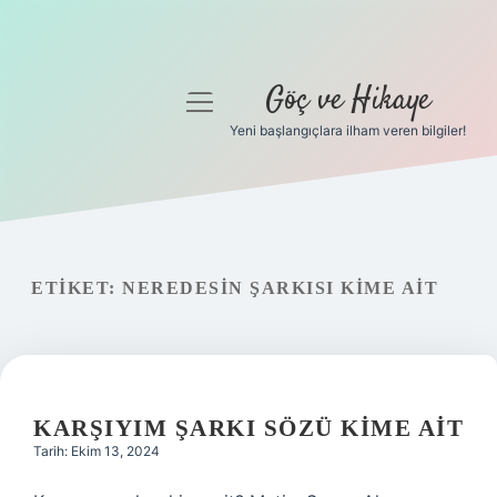
Göç ve Hikaye
menüyü
aç
Yeni başlangıçlara ilham veren bilgiler!
Anasayfa
Gizlilik Politikası
Yasal Uyarı
ETIKET:
NEREDESIN ŞARKISI KIME AIT
Hakkımızda
KARŞIYIM ŞARKI SÖZÜ KIME AIT
Tarih: Ekim 13, 2024