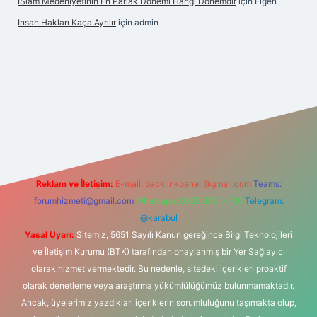
İSlam Medeniyetinin En Parlak Dönemi Hangi Dönemdir
için
Figen
Insan Hakları Kaça Ayrılır
için
admin
his sitesi
Reklam ve İletişim:
E-mail:
backlinkpaneli@gmail.com
Teams:
forumhizmeti@gmail.com
Whatsapp: 0262 606 0 726
Telegram:
@karabul
Yasal Uyarı:
Sitemiz, 5651 Sayılı Kanun gereğince Bilgi Teknolojileri
ve İletişim Kurumu (BTK) tarafından onaylanmış bir Yer Sağlayıcı
olarak hizmet vermektedir. Bu nedenle, sitedeki içerikleri proaktif
olarak denetleme veya araştırma yükümlülüğümüz bulunmamaktadır.
Ancak, üyelerimiz yazdıkları içeriklerin sorumluluğunu taşımakta olup,