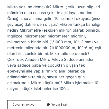
Mikro yazı ne demektir? Mikro içerik, uzun bilgileri
mümkün olan en kısa şekilde açıklayan metindir.
Örneğin, şu anlama gelir: “Bir sonraki okuyacağınız
şey aşağıdakilerden oluşur.” Mikron türkçe karşılığı
nedir? Mikrometre (eskiden mikron olarak bilinirdi;
İngilizce: micrometer, micrometer, micron),
milimetrenin binde biri (1/1000 mm, 10^-3 mm) ve
metrenin milyonda biri (1/1000000 m, 10^-6 m) eşit
olan bir uzunluk birimi. Mikro aile ne demek?
Çekirdek Aileden Mikro Aileye Sadece anneden
veya sadece baba ve çocuktan oluşan tek
ebeveynli aile yapısı “mikro aile” olarak da
adlandırılmakta olup, sayısı her geçen gün
artmaktadır. Mikro küçük mü? Mikro işletmeler 10
milyon, küçük işletmeler ise 100…
Mikro
Devamını okuyun
Yorum Bırak
Türkçe