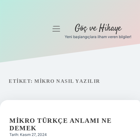
Göç ve Hikaye
menüyü
aç
Yeni başlangıçlara ilham veren bilgiler!
Anasayfa
Gizlilik Politikası
Yasal Uyarı
ETIKET:
MIKRO NASIL YAZILIR
Hakkımızda
MIKRO TÜRKÇE ANLAMI NE
DEMEK
Tarih: Kasım 27, 2024