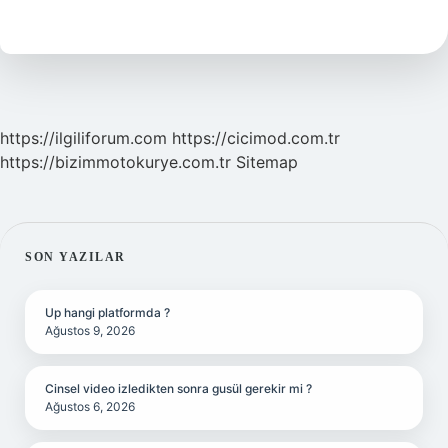
Anlamı
Ne
Demek
https://ilgiliforum.com
https://cicimod.com.tr
https://bizimmotokurye.com.tr
Sitemap
SIDEBAR
SON YAZILAR
Up hangi platformda ?
Ağustos 9, 2026
Cinsel video izledikten sonra gusül gerekir mi ?
Ağustos 6, 2026