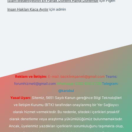
İSlam Medeniyetinin En Parlak Dönemi Hangi Dönemdir
için
Figen
Insan Hakları Kaça Ayrılır
için
admin
ahis sitesi
Reklam ve İletişim:
E-mail:
backlinkpaneli@gmail.com
Teams:
forumhizmeti@gmail.com
Whatsapp: 0262 606 0 726
Telegram:
@karabul
Yasal Uyarı:
Sitemiz, 5651 Sayılı Kanun gereğince Bilgi Teknolojileri
ve İletişim Kurumu (BTK) tarafından onaylanmış bir Yer Sağlayıcı
olarak hizmet vermektedir. Bu nedenle, sitedeki içerikleri proaktif
olarak denetleme veya araştırma yükümlülüğümüz bulunmamaktadır.
Ancak, üyelerimiz yazdıkları içeriklerin sorumluluğunu taşımakta olup,