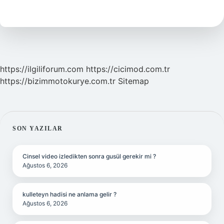
Anlamı
Ne
Demek
https://ilgiliforum.com
https://cicimod.com.tr
https://bizimmotokurye.com.tr
Sitemap
SIDEBAR
SON YAZILAR
Cinsel video izledikten sonra gusül gerekir mi ?
Ağustos 6, 2026
kulleteyn hadisi ne anlama gelir ?
Ağustos 6, 2026