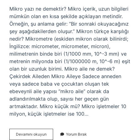
Mikro yazı ne demektir? Mikro içerik, uzun bilgileri
mümkün olan en kısa şekilde açıklayan metindir.
Örneğin, şu anlama gelir: “Bir sonraki okuyacağınız
şey aşağıdakilerden oluşur.” Mikron türkçe karşılığı
nedir? Mikrometre (eskiden mikron olarak bilinirdi;
İngilizce: micrometer, micrometer, micron),
milimetrenin binde biri (1/1000 mm, 10^-3 mm) ve
metrenin milyonda biri (1/1000000 m, 10^-6 m) eşit
olan bir uzunluk birimi. Mikro aile ne demek?
Çekirdek Aileden Mikro Aileye Sadece anneden
veya sadece baba ve çocuktan oluşan tek
ebeveynli aile yapısı “mikro aile” olarak da
adlandırılmakta olup, sayısı her geçen gün
artmaktadır. Mikro küçük mü? Mikro işletmeler 10
milyon, küçük işletmeler ise 100…
Mikro
Devamını okuyun
Yorum Bırak
Türkçe