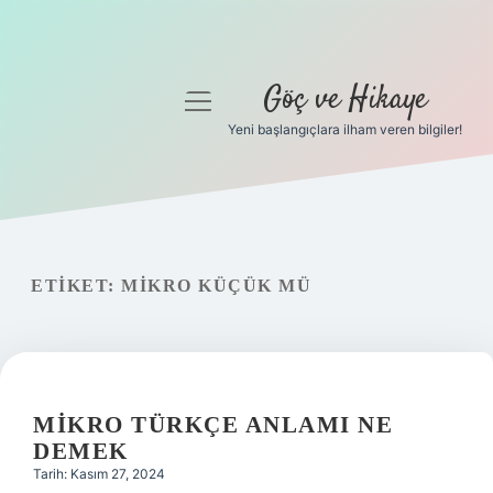
Göç ve Hikaye
menüyü
aç
Yeni başlangıçlara ilham veren bilgiler!
Anasayfa
Gizlilik Politikası
Yasal Uyarı
ETIKET:
MIKRO KÜÇÜK MÜ
Hakkımızda
MIKRO TÜRKÇE ANLAMI NE
DEMEK
Tarih: Kasım 27, 2024