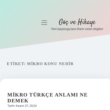
Göç ve Hikaye
menüyü
aç
Yeni başlangıçlara ilham veren bilgiler!
Anasayfa
Gizlilik Politikası
Yasal Uyarı
ETIKET:
MIKRO KONU NEDIR
Hakkımızda
MIKRO TÜRKÇE ANLAMI NE
DEMEK
Tarih: Kasım 27, 2024