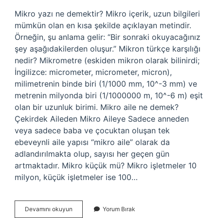
Mikro yazı ne demektir? Mikro içerik, uzun bilgileri
mümkün olan en kısa şekilde açıklayan metindir.
Örneğin, şu anlama gelir: “Bir sonraki okuyacağınız
şey aşağıdakilerden oluşur.” Mikron türkçe karşılığı
nedir? Mikrometre (eskiden mikron olarak bilinirdi;
İngilizce: micrometer, micrometer, micron),
milimetrenin binde biri (1/1000 mm, 10^-3 mm) ve
metrenin milyonda biri (1/1000000 m, 10^-6 m) eşit
olan bir uzunluk birimi. Mikro aile ne demek?
Çekirdek Aileden Mikro Aileye Sadece anneden
veya sadece baba ve çocuktan oluşan tek
ebeveynli aile yapısı “mikro aile” olarak da
adlandırılmakta olup, sayısı her geçen gün
artmaktadır. Mikro küçük mü? Mikro işletmeler 10
milyon, küçük işletmeler ise 100…
Mikro
Devamını okuyun
Yorum Bırak
Türkçe