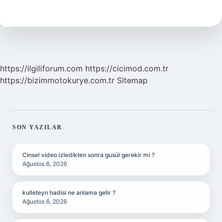
Anlamı
Ne
Demek
https://ilgiliforum.com
https://cicimod.com.tr
https://bizimmotokurye.com.tr
Sitemap
SIDEBAR
SON YAZILAR
Cinsel video izledikten sonra gusül gerekir mi ?
Ağustos 6, 2026
kulleteyn hadisi ne anlama gelir ?
Ağustos 6, 2026