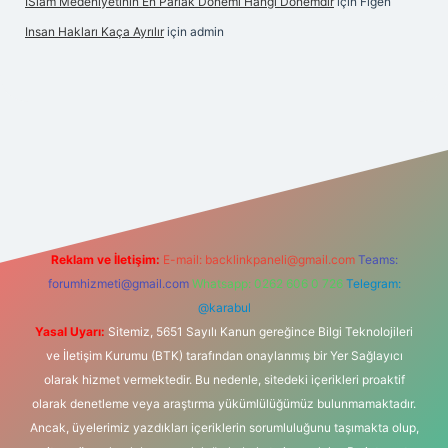
İSlam Medeniyetinin En Parlak Dönemi Hangi Dönemdir
için
Figen
Insan Hakları Kaça Ayrılır
için
admin
his sitesi
Reklam ve İletişim:
E-mail:
backlinkpaneli@gmail.com
Teams:
forumhizmeti@gmail.com
Whatsapp: 0262 606 0 726
Telegram:
@karabul
Yasal Uyarı:
Sitemiz, 5651 Sayılı Kanun gereğince Bilgi Teknolojileri
ve İletişim Kurumu (BTK) tarafından onaylanmış bir Yer Sağlayıcı
olarak hizmet vermektedir. Bu nedenle, sitedeki içerikleri proaktif
olarak denetleme veya araştırma yükümlülüğümüz bulunmamaktadır.
Ancak, üyelerimiz yazdıkları içeriklerin sorumluluğunu taşımakta olup,