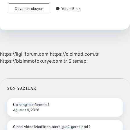
Kalp
Devamını okuyun
Yorum Bırak
Ve
Mide
Ağrısı
Nasıl
Ayırt
Edilir
https://ilgiliforum.com
https://cicimod.com.tr
https://bizimmotokurye.com.tr
Sitemap
SIDEBAR
SON YAZILAR
Up hangi platformda ?
Ağustos 9, 2026
Cinsel video izledikten sonra gusül gerekir mi ?