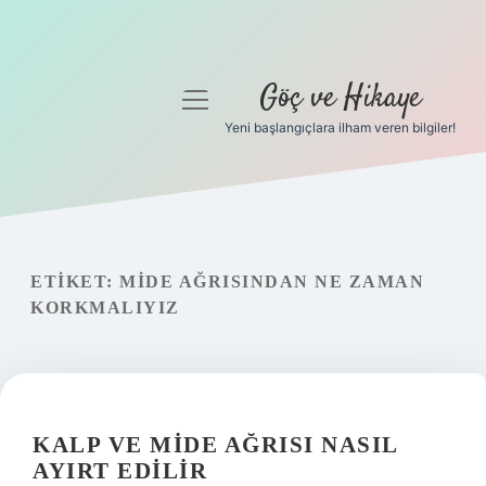
Göç ve Hikaye
menüyü
aç
Yeni başlangıçlara ilham veren bilgiler!
Anasayfa
Gizlilik Politikası
Yasal Uyarı
ETIKET:
MIDE AĞRISINDAN NE ZAMAN
KORKMALIYIZ
Hakkımızda
KALP VE MIDE AĞRISI NASIL
AYIRT EDILIR