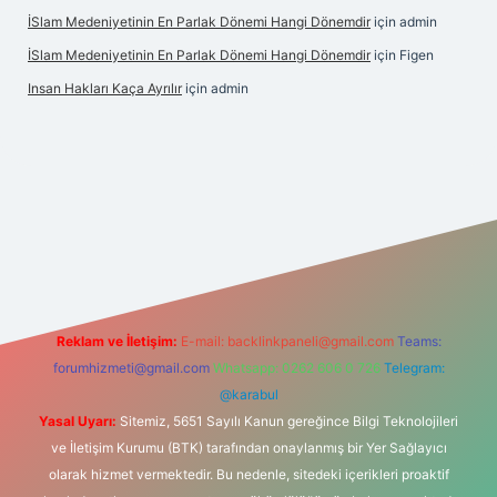
İSlam Medeniyetinin En Parlak Dönemi Hangi Dönemdir
için
admin
İSlam Medeniyetinin En Parlak Dönemi Hangi Dönemdir
için
Figen
Insan Hakları Kaça Ayrılır
için
admin
his sitesi
Reklam ve İletişim:
E-mail:
backlinkpaneli@gmail.com
Teams:
forumhizmeti@gmail.com
Whatsapp: 0262 606 0 726
Telegram:
@karabul
Yasal Uyarı:
Sitemiz, 5651 Sayılı Kanun gereğince Bilgi Teknolojileri
ve İletişim Kurumu (BTK) tarafından onaylanmış bir Yer Sağlayıcı
olarak hizmet vermektedir. Bu nedenle, sitedeki içerikleri proaktif