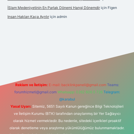
İSlam Medeniyetinin En Parlak Dönemi Hangi Dönemdir
için
Figen
Insan Hakları Kaça Ayrılır
için
admin
ahis sitesi
Reklam ve İletişim:
E-mail:
backlinkpaneli@gmail.com
Teams:
forumhizmeti@gmail.com
Whatsapp: 0262 606 0 726
Telegram:
@karabul
Yasal Uyarı:
Sitemiz, 5651 Sayılı Kanun gereğince Bilgi Teknolojileri
ve İletişim Kurumu (BTK) tarafından onaylanmış bir Yer Sağlayıcı
olarak hizmet vermektedir. Bu nedenle, sitedeki içerikleri proaktif
olarak denetleme veya araştırma yükümlülüğümüz bulunmamaktadır.