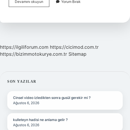
Nepotizm
Devamını okuyun
Yorum Bırak
Nedir
Işletme
https://ilgiliforum.com
https://cicimod.com.tr
https://bizimmotokurye.com.tr
Sitemap
SIDEBAR
SON YAZILAR
Cinsel video izledikten sonra gusül gerekir mi ?
Ağustos 6, 2026
kulleteyn hadisi ne anlama gelir ?
Ağustos 6, 2026