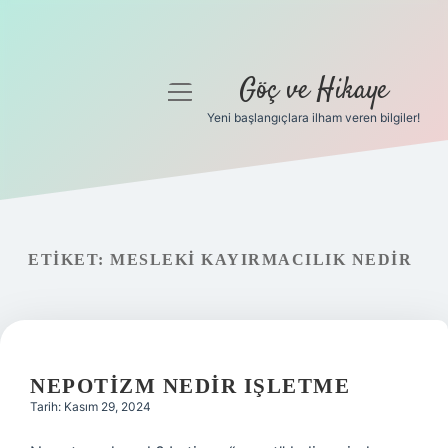
Göç ve Hikaye
menüyü
aç
Yeni başlangıçlara ilham veren bilgiler!
Anasayfa
Gizlilik Politikası
Yasal Uyarı
ETIKET:
MESLEKI KAYIRMACILIK NEDIR
Hakkımızda
NEPOTIZM NEDIR IŞLETME
Tarih: Kasım 29, 2024