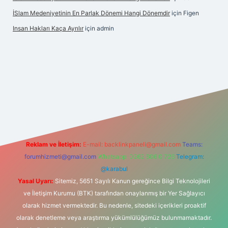
İSlam Medeniyetinin En Parlak Dönemi Hangi Dönemdir
için
Figen
Insan Hakları Kaça Ayrılır
için
admin
his sitesi
Reklam ve İletişim:
E-mail:
backlinkpaneli@gmail.com
Teams:
forumhizmeti@gmail.com
Whatsapp: 0262 606 0 726
Telegram:
@karabul
Yasal Uyarı:
Sitemiz, 5651 Sayılı Kanun gereğince Bilgi Teknolojileri
ve İletişim Kurumu (BTK) tarafından onaylanmış bir Yer Sağlayıcı
olarak hizmet vermektedir. Bu nedenle, sitedeki içerikleri proaktif
olarak denetleme veya araştırma yükümlülüğümüz bulunmamaktadır.