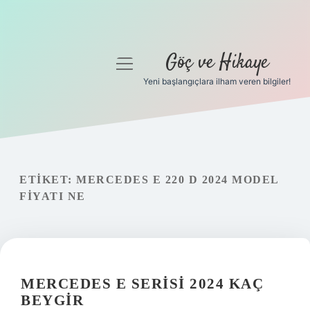
Göç ve Hikaye
menüyü
aç
Yeni başlangıçlara ilham veren bilgiler!
Anasayfa
Gizlilik Politikası
Yasal Uyarı
ETIKET:
MERCEDES E 220 D 2024 MODEL
FIYATI NE
Hakkımızda
MERCEDES E SERISI 2024 KAÇ
BEYGIR