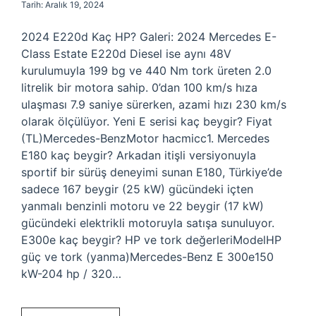
Tarih: Aralık 19, 2024
2024 E220d Kaç HP? Galeri: 2024 Mercedes E-
Class Estate E220d Diesel ise aynı 48V
kurulumuyla 199 bg ve 440 Nm tork üreten 2.0
litrelik bir motora sahip. 0’dan 100 km/s hıza
ulaşması 7.9 saniye sürerken, azami hızı 230 km/s
olarak ölçülüyor. Yeni E serisi kaç beygir? Fiyat
(TL)Mercedes-BenzMotor hacmicc1. Mercedes
E180 kaç beygir? Arkadan itişli versiyonuyla
sportif bir sürüş deneyimi sunan E180, Türkiye’de
sadece 167 beygir (25 kW) gücündeki içten
yanmalı benzinli motoru ve 22 beygir (17 kW)
gücündeki elektrikli motoruyla satışa sunuluyor.
E300e kaç beygir? HP ve tork değerleriModelHP
güç ve tork (yanma)Mercedes-Benz E 300e150
kW-204 hp / 320…