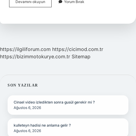
Mercedes
Devamını okuyun
Yorum Bırak
E
Serisi
2024
Kaç
Beygir
https://ilgiliforum.com
https://cicimod.com.tr
https://bizimmotokurye.com.tr
Sitemap
SIDEBAR
SON YAZILAR
Cinsel video izledikten sonra gusül gerekir mi ?
Ağustos 6, 2026
kulleteyn hadisi ne anlama gelir ?
Ağustos 6, 2026