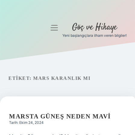
Göç ve Hikaye
menüyü
aç
Yeni başlangıçlara ilham veren bilgiler!
Anasayfa
Gizlilik Politikası
Yasal Uyarı
ETIKET:
MARS KARANLIK MI
Hakkımızda
MARSTA GÜNEŞ NEDEN MAVI
Tarih: Ekim 24, 2024