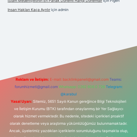
İSlam Medeniyetinin En Parlak Dönemi Hangi Dönemdir
için
Figen
Insan Hakları Kaça Ayrılır
için
admin
his sitesi
Reklam ve İletişim:
E-mail:
backlinkpaneli@gmail.com
Teams:
forumhizmeti@gmail.com
Whatsapp: 0262 606 0 726
Telegram:
@karabul
Yasal Uyarı:
Sitemiz, 5651 Sayılı Kanun gereğince Bilgi Teknolojileri
ve İletişim Kurumu (BTK) tarafından onaylanmış bir Yer Sağlayıcı
olarak hizmet vermektedir. Bu nedenle, sitedeki içerikleri proaktif
olarak denetleme veya araştırma yükümlülüğümüz bulunmamaktadır.
Ancak, üyelerimiz yazdıkları içeriklerin sorumluluğunu taşımakta olup,