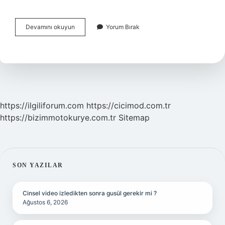
Barbunya
Devamını okuyun
Yorum Bırak
Yemeğine
Neler
Konur
https://ilgiliforum.com
https://cicimod.com.tr
https://bizimmotokurye.com.tr
Sitemap
SIDEBAR
SON YAZILAR
Cinsel video izledikten sonra gusül gerekir mi ?
Ağustos 6, 2026