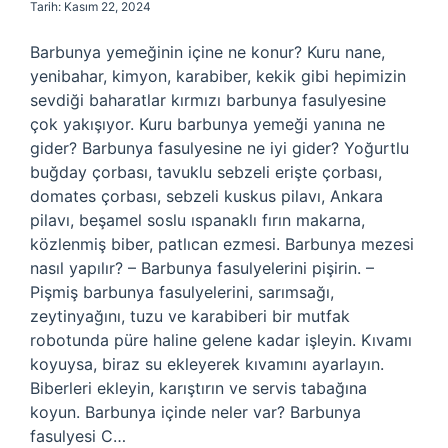
Tarih: Kasım 22, 2024
Barbunya yemeğinin içine ne konur? Kuru nane,
yenibahar, kimyon, karabiber, kekik gibi hepimizin
sevdiği baharatlar kırmızı barbunya fasulyesine
çok yakışıyor. Kuru barbunya yemeği yanına ne
gider? Barbunya fasulyesine ne iyi gider? Yoğurtlu
buğday çorbası, tavuklu sebzeli erişte çorbası,
domates çorbası, sebzeli kuskus pilavı, Ankara
pilavı, beşamel soslu ıspanaklı fırın makarna,
közlenmiş biber, patlıcan ezmesi. Barbunya mezesi
nasıl yapılır? – Barbunya fasulyelerini pişirin. –
Pişmiş barbunya fasulyelerini, sarımsağı,
zeytinyağını, tuzu ve karabiberi bir mutfak
robotunda püre haline gelene kadar işleyin. Kıvamı
koyuysa, biraz su ekleyerek kıvamını ayarlayın.
Biberleri ekleyin, karıştırın ve servis tabağına
koyun. Barbunya içinde neler var? Barbunya
fasulyesi C…