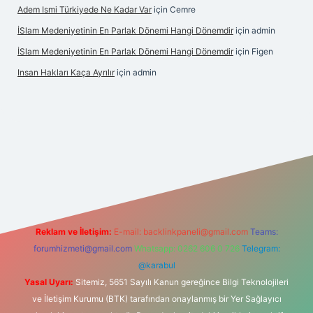
Adem Ismi Türkiyede Ne Kadar Var
için
Cemre
İSlam Medeniyetinin En Parlak Dönemi Hangi Dönemdir
için
admin
İSlam Medeniyetinin En Parlak Dönemi Hangi Dönemdir
için
Figen
Insan Hakları Kaça Ayrılır
için
admin
ahis sitesi
Reklam ve İletişim:
E-mail:
backlinkpaneli@gmail.com
Teams:
forumhizmeti@gmail.com
Whatsapp: 0262 606 0 726
Telegram:
@karabul
Yasal Uyarı:
Sitemiz, 5651 Sayılı Kanun gereğince Bilgi Teknolojileri
ve İletişim Kurumu (BTK) tarafından onaylanmış bir Yer Sağlayıcı