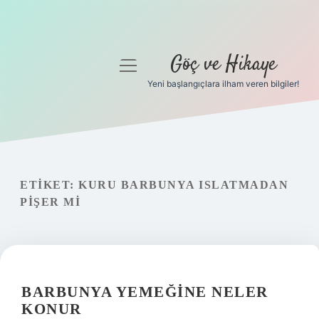
Göç ve Hikaye
menüyü
aç
Yeni başlangıçlara ilham veren bilgiler!
Anasayfa
Gizlilik Politikası
Yasal Uyarı
ETIKET:
KURU BARBUNYA ISLATMADAN
PIŞER MI
Hakkımızda
BARBUNYA YEMEĞINE NELER
KONUR