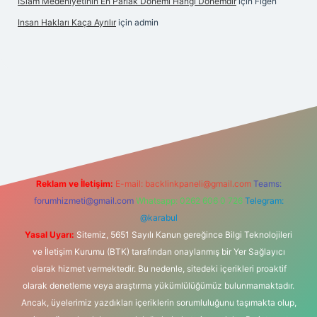
İSlam Medeniyetinin En Parlak Dönemi Hangi Dönemdir
için
Figen
Insan Hakları Kaça Ayrılır
için
admin
ahis sitesi
Reklam ve İletişim:
E-mail:
backlinkpaneli@gmail.com
Teams:
forumhizmeti@gmail.com
Whatsapp: 0262 606 0 726
Telegram:
@karabul
Yasal Uyarı:
Sitemiz, 5651 Sayılı Kanun gereğince Bilgi Teknolojileri
ve İletişim Kurumu (BTK) tarafından onaylanmış bir Yer Sağlayıcı
olarak hizmet vermektedir. Bu nedenle, sitedeki içerikleri proaktif
olarak denetleme veya araştırma yükümlülüğümüz bulunmamaktadır.
Ancak, üyelerimiz yazdıkları içeriklerin sorumluluğunu taşımakta olup,