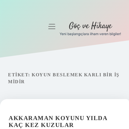
Göç ve Hikaye
menüyü
aç
Yeni başlangıçlara ilham veren bilgiler!
Anasayfa
Gizlilik Politikası
Yasal Uyarı
ETIKET:
KOYUN BESLEMEK KARLI BIR IŞ
MIDIR
Hakkımızda
AKKARAMAN KOYUNU YILDA
KAÇ KEZ KUZULAR