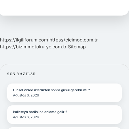
Yılda
Kaç
Kez
Kuzular
https://ilgiliforum.com
https://cicimod.com.tr
https://bizimmotokurye.com.tr
Sitemap
SIDEBAR
SON YAZILAR
Cinsel video izledikten sonra gusül gerekir mi ?
Ağustos 6, 2026
kulleteyn hadisi ne anlama gelir ?
Ağustos 6, 2026