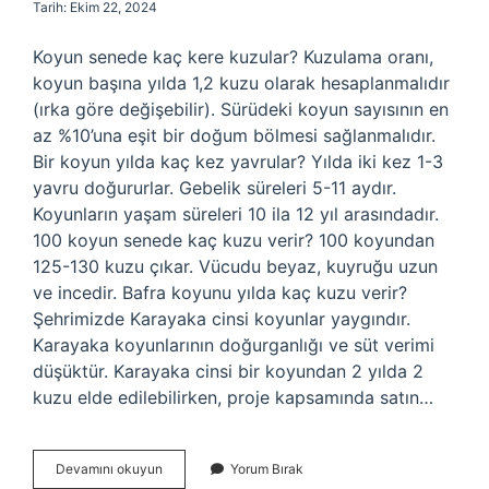
Tarih: Ekim 22, 2024
Koyun senede kaç kere kuzular? Kuzulama oranı,
koyun başına yılda 1,2 kuzu olarak hesaplanmalıdır
(ırka göre değişebilir). Sürüdeki koyun sayısının en
az %10’una eşit bir doğum bölmesi sağlanmalıdır.
Bir koyun yılda kaç kez yavrular? Yılda iki kez 1-3
yavru doğururlar. Gebelik süreleri 5-11 aydır.
Koyunların yaşam süreleri 10 ila 12 yıl arasındadır.
100 koyun senede kaç kuzu verir? 100 koyundan
125-130 kuzu çıkar. Vücudu beyaz, kuyruğu uzun
ve incedir. Bafra koyunu yılda kaç kuzu verir?
Şehrimizde Karayaka cinsi koyunlar yaygındır.
Karayaka koyunlarının doğurganlığı ve süt verimi
düşüktür. Karayaka cinsi bir koyundan 2 yılda 2
kuzu elde edilebilirken, proje kapsamında satın…
Akkaraman
Devamını okuyun
Yorum Bırak
Koyunu