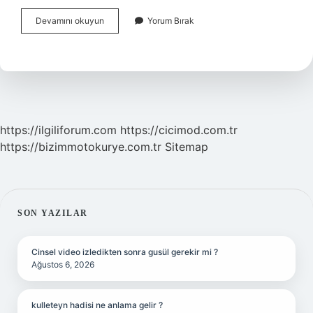
Içimde
Devamını okuyun
Yorum Bırak
Hep
Bir
Korku
Var
Ne
Yapmalıyım
https://ilgiliforum.com
https://cicimod.com.tr
https://bizimmotokurye.com.tr
Sitemap
SIDEBAR
SON YAZILAR
Cinsel video izledikten sonra gusül gerekir mi ?
Ağustos 6, 2026
kulleteyn hadisi ne anlama gelir ?