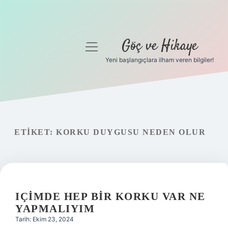
Göç ve Hikaye
menüyü
aç
Yeni başlangıçlara ilham veren bilgiler!
Anasayfa
Gizlilik Politikası
Yasal Uyarı
ETIKET:
KORKU DUYGUSU NEDEN OLUR
Hakkımızda
IÇIMDE HEP BIR KORKU VAR NE
YAPMALIYIM
Tarih: Ekim 23, 2024