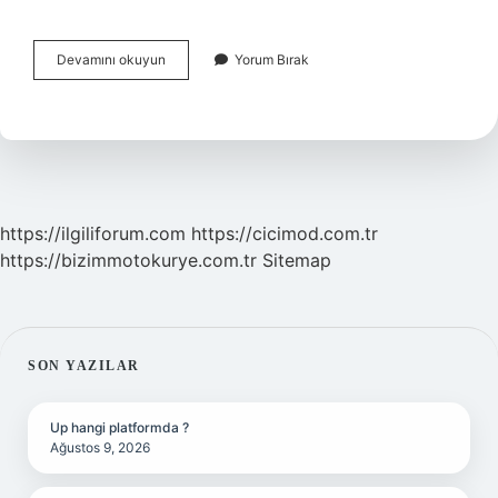
Içimde
Devamını okuyun
Yorum Bırak
Hep
Bir
Korku
Var
Ne
Yapmalıyım
https://ilgiliforum.com
https://cicimod.com.tr
https://bizimmotokurye.com.tr
Sitemap
SIDEBAR
SON YAZILAR
Up hangi platformda ?
Ağustos 9, 2026