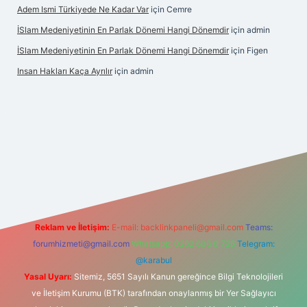
Adem Ismi Türkiyede Ne Kadar Var
için
Cemre
İSlam Medeniyetinin En Parlak Dönemi Hangi Dönemdir
için
admin
İSlam Medeniyetinin En Parlak Dönemi Hangi Dönemdir
için
Figen
Insan Hakları Kaça Ayrılır
için
admin
his sitesi
Reklam ve İletişim:
E-mail:
backlinkpaneli@gmail.com
Teams:
forumhizmeti@gmail.com
Whatsapp: 0262 606 0 726
Telegram:
@karabul
Yasal Uyarı:
Sitemiz, 5651 Sayılı Kanun gereğince Bilgi Teknolojileri
ve İletişim Kurumu (BTK) tarafından onaylanmış bir Yer Sağlayıcı