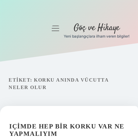
Göç ve Hikaye
menüyü
aç
Yeni başlangıçlara ilham veren bilgiler!
Anasayfa
Gizlilik Politikası
Yasal Uyarı
ETIKET:
KORKU ANINDA VÜCUTTA
NELER OLUR
Hakkımızda
IÇIMDE HEP BIR KORKU VAR NE
YAPMALIYIM