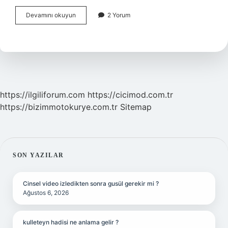
Ay
Devamını okuyun
2 Yorum
Kol
Ne
Demek
https://ilgiliforum.com
https://cicimod.com.tr
https://bizimmotokurye.com.tr
Sitemap
SIDEBAR
SON YAZILAR
Cinsel video izledikten sonra gusül gerekir mi ?
Ağustos 6, 2026
kulleteyn hadisi ne anlama gelir ?