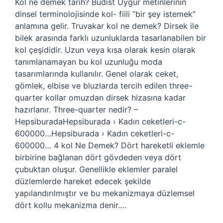
Kol ne demek tarih? Budist Uygur metinlerinin
dinsel terminolojisinde kol- fiili “bir şey istemek”
anlamına gelir. Truvakar kol ne demek? Dirsek ile
bilek arasında farklı uzunluklarda tasarlanabilen bir
kol çeşididir. Uzun veya kısa olarak kesin olarak
tanımlanamayan bu kol uzunluğu moda
tasarımlarında kullanılır. Genel olarak ceket,
gömlek, elbise ve bluzlarda tercih edilen three-
quarter kollar omuzdan dirsek hizasına kadar
hazırlanır. Three-quarter nedir? –
HepsiburadaHepsiburada › Kadın ceketleri-c-
600000…Hepsiburada › Kadın ceketleri-c-
600000… 4 kol Ne Demek? Dört hareketli eklemle
birbirine bağlanan dört gövdeden veya dört
çubuktan oluşur. Genellikle eklemler paralel
düzlemlerde hareket edecek şekilde
yapılandırılmıştır ve bu mekanizmaya düzlemsel
dört kollu mekanizma denir.…