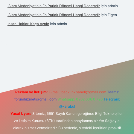
İSlam Medeniyetinin En Parlak Dönemi Hangi Dönemdir
için
admin
İSlam Medeniyetinin En Parlak Dönemi Hangi Dönemdir
için
Figen
Insan Hakları Kaça Ayrılır
için
admin
his sitesi
Reklam ve İletişim:
E-mail:
backlinkpaneli@gmail.com
Teams:
forumhizmeti@gmail.com
Whatsapp: 0262 606 0 726
Telegram:
@karabul
Yasal Uyarı:
Sitemiz, 5651 Sayılı Kanun gereğince Bilgi Teknolojileri
ve İletişim Kurumu (BTK) tarafından onaylanmış bir Yer Sağlayıcı
olarak hizmet vermektedir. Bu nedenle, sitedeki içerikleri proaktif