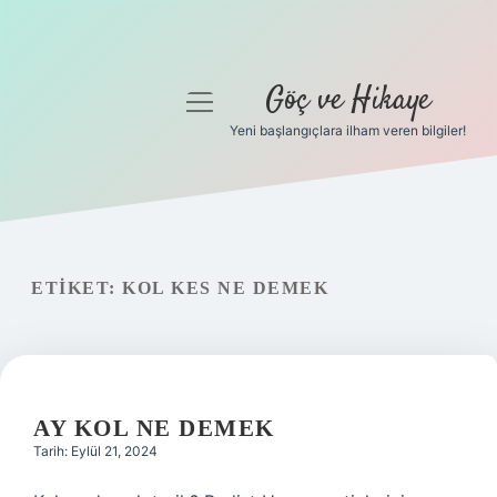
Göç ve Hikaye
menüyü
aç
Yeni başlangıçlara ilham veren bilgiler!
Anasayfa
Gizlilik Politikası
Yasal Uyarı
ETIKET:
KOL KES NE DEMEK
Hakkımızda
AY KOL NE DEMEK
Tarih: Eylül 21, 2024