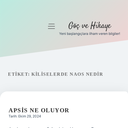
Göç ve Hikaye
menüyü
aç
Yeni başlangıçlara ilham veren bilgiler!
Anasayfa
Gizlilik Politikası
Yasal Uyarı
ETIKET:
KILISELERDE NAOS NEDIR
Hakkımızda
APSIS NE OLUYOR
Tarih: Ekim 29, 2024