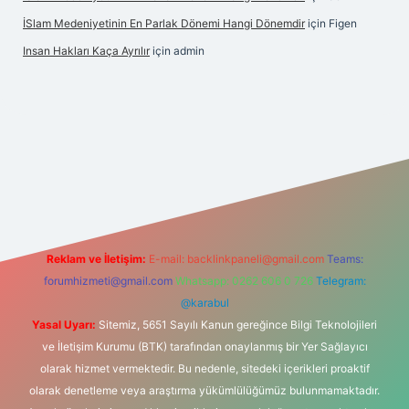
İSlam Medeniyetinin En Parlak Dönemi Hangi Dönemdir
için
Figen
Insan Hakları Kaça Ayrılır
için
admin
his sitesi
Reklam ve İletişim:
E-mail:
backlinkpaneli@gmail.com
Teams:
forumhizmeti@gmail.com
Whatsapp: 0262 606 0 726
Telegram:
@karabul
Yasal Uyarı:
Sitemiz, 5651 Sayılı Kanun gereğince Bilgi Teknolojileri
ve İletişim Kurumu (BTK) tarafından onaylanmış bir Yer Sağlayıcı
olarak hizmet vermektedir. Bu nedenle, sitedeki içerikleri proaktif
olarak denetleme veya araştırma yükümlülüğümüz bulunmamaktadır.