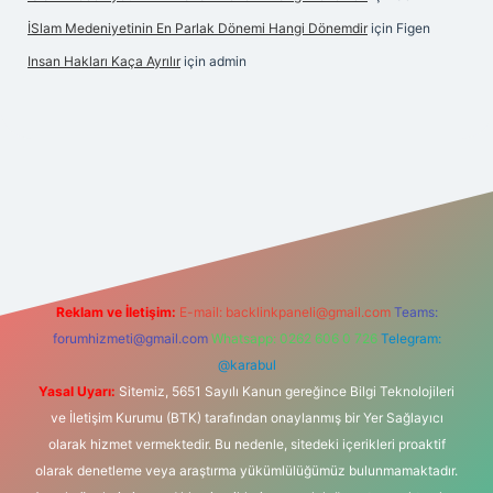
İSlam Medeniyetinin En Parlak Dönemi Hangi Dönemdir
için
Figen
Insan Hakları Kaça Ayrılır
için
admin
t bahis sitesi
Reklam ve İletişim:
E-mail:
backlinkpaneli@gmail.com
Teams:
forumhizmeti@gmail.com
Whatsapp: 0262 606 0 726
Telegram:
@karabul
Yasal Uyarı:
Sitemiz, 5651 Sayılı Kanun gereğince Bilgi Teknolojileri
ve İletişim Kurumu (BTK) tarafından onaylanmış bir Yer Sağlayıcı
olarak hizmet vermektedir. Bu nedenle, sitedeki içerikleri proaktif
olarak denetleme veya araştırma yükümlülüğümüz bulunmamaktadır.