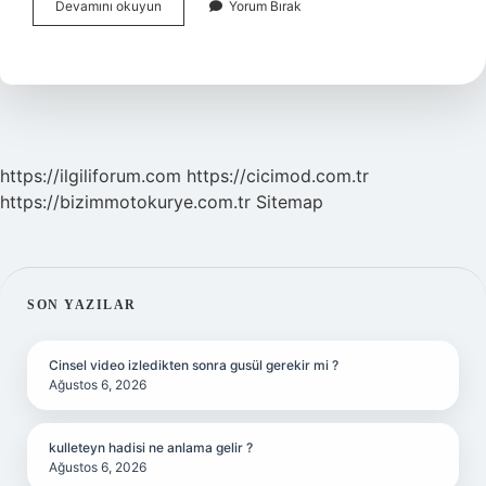
Kilimi
Devamını okuyun
Yorum Bırak
Ilk
Kim
Icat
Etti
https://ilgiliforum.com
https://cicimod.com.tr
https://bizimmotokurye.com.tr
Sitemap
SIDEBAR
SON YAZILAR
Cinsel video izledikten sonra gusül gerekir mi ?
Ağustos 6, 2026
kulleteyn hadisi ne anlama gelir ?
Ağustos 6, 2026