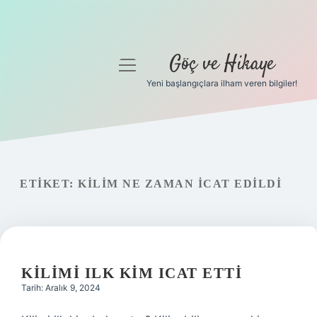
Göç ve Hikaye
menüyü
aç
Yeni başlangıçlara ilham veren bilgiler!
Anasayfa
Gizlilik Politikası
Yasal Uyarı
ETIKET:
KILIM NE ZAMAN ICAT EDILDI
Hakkımızda
KILIMI ILK KIM ICAT ETTI
Tarih: Aralık 9, 2024