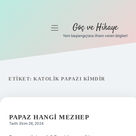
Göç ve Hikaye
menüyü
aç
Yeni başlangıçlara ilham veren bilgiler!
Anasayfa
Gizlilik Politikası
Yasal Uyarı
ETIKET:
KATOLIK PAPAZI KIMDIR
Hakkımızda
PAPAZ HANGI MEZHEP
Tarih: Ekim 26, 2024