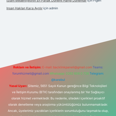
İSlam Medeniyetinin En Parlak Dönemi Hangi Dönemdir
için
Figen
Insan Hakları Kaça Ayrılır
için
admin
his sitesi
Reklam ve İletişim:
E-mail:
backlinkpaneli@gmail.com
Teams:
forumhizmeti@gmail.com
Whatsapp: 0262 606 0 726
Telegram:
@karabul
Yasal Uyarı:
Sitemiz, 5651 Sayılı Kanun gereğince Bilgi Teknolojileri
ve İletişim Kurumu (BTK) tarafından onaylanmış bir Yer Sağlayıcı
olarak hizmet vermektedir. Bu nedenle, sitedeki içerikleri proaktif
olarak denetleme veya araştırma yükümlülüğümüz bulunmamaktadır.
Ancak, üyelerimiz yazdıkları içeriklerin sorumluluğunu taşımakta olup,