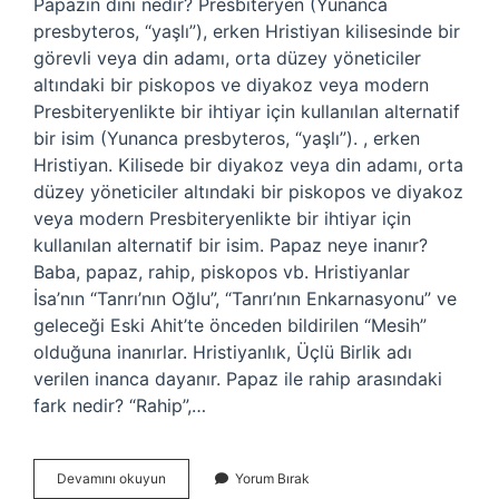
Papazın dini nedir? Presbiteryen (Yunanca
presbyteros, “yaşlı”), erken Hristiyan kilisesinde bir
görevli veya din adamı, orta düzey yöneticiler
altındaki bir piskopos ve diyakoz veya modern
Presbiteryenlikte bir ihtiyar için kullanılan alternatif
bir isim (Yunanca presbyteros, “yaşlı”). , erken
Hristiyan. Kilisede bir diyakoz veya din adamı, orta
düzey yöneticiler altındaki bir piskopos ve diyakoz
veya modern Presbiteryenlikte bir ihtiyar için
kullanılan alternatif bir isim. Papaz neye inanır?
Baba, papaz, rahip, piskopos vb. Hristiyanlar
İsa’nın “Tanrı’nın Oğlu”, “Tanrı’nın Enkarnasyonu” ve
geleceği Eski Ahit’te önceden bildirilen “Mesih”
olduğuna inanırlar. Hristiyanlık, Üçlü Birlik adı
verilen inanca dayanır. Papaz ile rahip arasındaki
fark nedir? “Rahip”,…
Papaz
Devamını okuyun
Yorum Bırak
Hangi