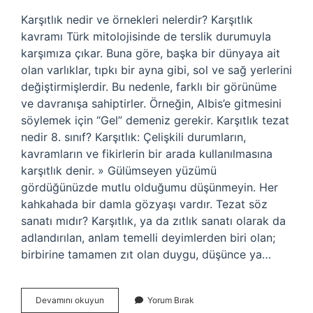
Karşıtlık nedir ve örnekleri nelerdir? Karşıtlık
kavramı Türk mitolojisinde de terslik durumuyla
karşımıza çıkar. Buna göre, başka bir dünyaya ait
olan varlıklar, tıpkı bir ayna gibi, sol ve sağ yerlerini
değiştirmişlerdir. Bu nedenle, farklı bir görünüme
ve davranışa sahiptirler. Örneğin, Albis’e gitmesini
söylemek için “Gel” demeniz gerekir. Karşıtlık tezat
nedir 8. sınıf? Karşıtlık: Çelişkili durumların,
kavramların ve fikirlerin bir arada kullanılmasına
karşıtlık denir. » Gülümseyen yüzümü
gördüğünüzde mutlu olduğumu düşünmeyin. Her
kahkahada bir damla gözyaşı vardır. Tezat söz
sanatı mıdır? Karşıtlık, ya da zıtlık sanatı olarak da
adlandırılan, anlam temelli deyimlerden biri olan;
birbirine tamamen zıt olan duygu, düşünce ya…
Tezat
Devamını okuyun
Yorum Bırak
Sanatı