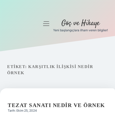
Göç ve Hikaye
menüyü
aç
Yeni başlangıçlara ilham veren bilgiler!
Anasayfa
Gizlilik Politikası
Yasal Uyarı
ETIKET:
KARŞITLIK ILIŞKISI NEDIR
ÖRNEK
Hakkımızda
TEZAT SANATI NEDIR VE ÖRNEK
Tarih: Ekim 25, 2024