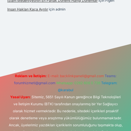
İSlam Medeniyetinin En Parlak Dönemi Hangi Dönemdir
için
Figen
Insan Hakları Kaça Ayrılır
için
admin
ahis sitesi
Reklam ve İletişim:
E-mail:
backlinkpaneli@gmail.com
Teams:
forumhizmeti@gmail.com
Whatsapp: 0262 606 0 726
Telegram:
@karabul
Yasal Uyarı:
Sitemiz, 5651 Sayılı Kanun gereğince Bilgi Teknolojileri
ve İletişim Kurumu (BTK) tarafından onaylanmış bir Yer Sağlayıcı
olarak hizmet vermektedir. Bu nedenle, sitedeki içerikleri proaktif
olarak denetleme veya araştırma yükümlülüğümüz bulunmamaktadır.
Ancak, üyelerimiz yazdıkları içeriklerin sorumluluğunu taşımakta olup,