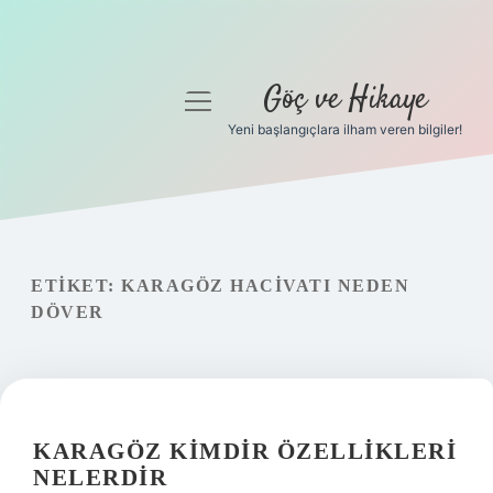
Göç ve Hikaye
menüyü
aç
Yeni başlangıçlara ilham veren bilgiler!
Anasayfa
Gizlilik Politikası
Yasal Uyarı
ETIKET:
KARAGÖZ HACIVATI NEDEN
DÖVER
Hakkımızda
KARAGÖZ KIMDIR ÖZELLIKLERI
NELERDIR