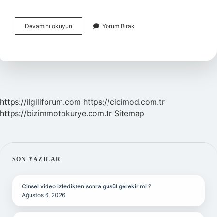
Karagöz
Devamını okuyun
Yorum Bırak
Kimdir
Özellikleri
Nelerdir
https://ilgiliforum.com
https://cicimod.com.tr
https://bizimmotokurye.com.tr
Sitemap
SIDEBAR
SON YAZILAR
Cinsel video izledikten sonra gusül gerekir mi ?
Ağustos 6, 2026