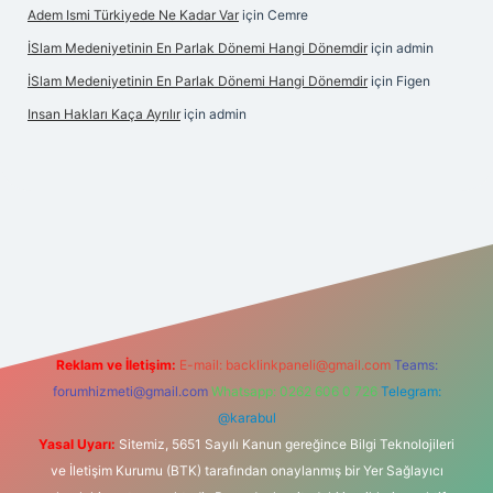
Adem Ismi Türkiyede Ne Kadar Var
için
Cemre
İSlam Medeniyetinin En Parlak Dönemi Hangi Dönemdir
için
admin
İSlam Medeniyetinin En Parlak Dönemi Hangi Dönemdir
için
Figen
Insan Hakları Kaça Ayrılır
için
admin
ahis sitesi
Reklam ve İletişim:
E-mail:
backlinkpaneli@gmail.com
Teams:
forumhizmeti@gmail.com
Whatsapp: 0262 606 0 726
Telegram:
@karabul
Yasal Uyarı:
Sitemiz, 5651 Sayılı Kanun gereğince Bilgi Teknolojileri
ve İletişim Kurumu (BTK) tarafından onaylanmış bir Yer Sağlayıcı