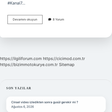
#Kanal7…
Sadakatsiz
Devamını okuyun
8 Yorum
Tekrarı
Hangi
Kanalda
2024
https://ilgiliforum.com
https://cicimod.com.tr
https://bizimmotokurye.com.tr
Sitemap
SIDEBAR
SON YAZILAR
Cinsel video izledikten sonra gusül gerekir mi ?
Ağustos 6, 2026