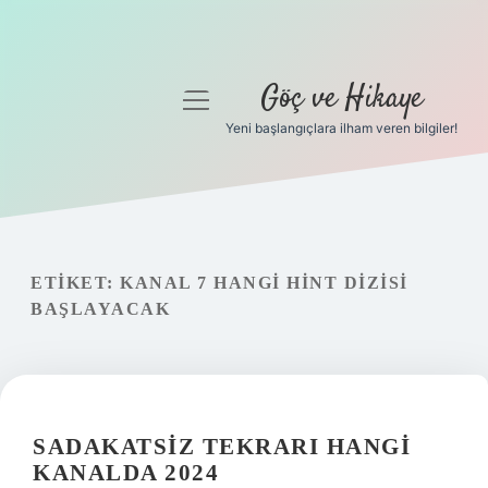
Göç ve Hikaye
menüyü
aç
Yeni başlangıçlara ilham veren bilgiler!
Anasayfa
Gizlilik Politikası
Yasal Uyarı
ETIKET:
KANAL 7 HANGI HINT DIZISI
BAŞLAYACAK
Hakkımızda
SADAKATSIZ TEKRARI HANGI
KANALDA 2024