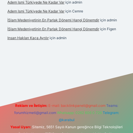
Adem Ismi Türkiyede Ne Kadar Var
için
admin
Adem Ismi Türkiyede Ne Kadar Var
için
Cemre
İSlam Medeniyetinin En Parlak Dönemi Hangi Dönemdir
için
admin
İSlam Medeniyetinin En Parlak Dönemi Hangi Dönemdir
için
Figen
Insan Hakları Kaça Ayrılır
için
admin
his sitesi
Reklam ve İletişim:
E-mail:
backlinkpaneli@gmail.com
Teams:
forumhizmeti@gmail.com
Whatsapp: 0262 606 0 726
Telegram:
@karabul
Yasal Uyarı:
Sitemiz, 5651 Sayılı Kanun gereğince Bilgi Teknolojileri