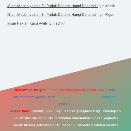
İSlam Medeniyetinin En Parlak Dönemi Hangi Dönemdir
için
admin
İSlam Medeniyetinin En Parlak Dönemi Hangi Dönemdir
için
Figen
Insan Hakları Kaça Ayrılır
için
admin
his sitesi
Reklam ve İletişim:
E-mail:
backlinkpaneli@gmail.com
Teams:
forumhizmeti@gmail.com
Whatsapp: 0262 606 0 726
Telegram:
@karabul
Yasal Uyarı:
Sitemiz, 5651 Sayılı Kanun gereğince Bilgi Teknolojileri
ve İletişim Kurumu (BTK) tarafından onaylanmış bir Yer Sağlayıcı
olarak hizmet vermektedir. Bu nedenle, sitedeki içerikleri proaktif