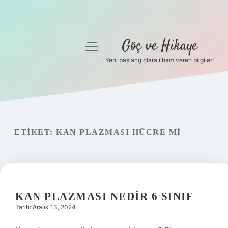
Göç ve Hikaye
menüyü
aç
Yeni başlangıçlara ilham veren bilgiler!
Anasayfa
Gizlilik Politikası
Yasal Uyarı
ETIKET:
KAN PLAZMASI HÜCRE MI
Hakkımızda
KAN PLAZMASI NEDIR 6 SINIF
Tarih: Aralık 13, 2024