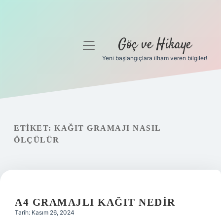
Göç ve Hikaye
menüyü
aç
Yeni başlangıçlara ilham veren bilgiler!
Anasayfa
Gizlilik Politikası
Yasal Uyarı
ETIKET:
KAĞIT GRAMAJI NASIL
ÖLÇÜLÜR
Hakkımızda
A4 GRAMAJLI KAĞIT NEDIR
Tarih: Kasım 26, 2024