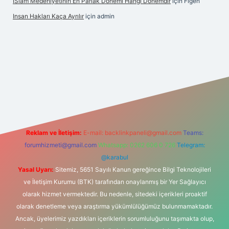
İSlam Medeniyetinin En Parlak Dönemi Hangi Dönemdir
için
Figen
Insan Hakları Kaça Ayrılır
için
admin
his sitesi
Reklam ve İletişim:
E-mail:
backlinkpaneli@gmail.com
Teams:
forumhizmeti@gmail.com
Whatsapp: 0262 606 0 726
Telegram:
@karabul
Yasal Uyarı:
Sitemiz, 5651 Sayılı Kanun gereğince Bilgi Teknolojileri
ve İletişim Kurumu (BTK) tarafından onaylanmış bir Yer Sağlayıcı
olarak hizmet vermektedir. Bu nedenle, sitedeki içerikleri proaktif
olarak denetleme veya araştırma yükümlülüğümüz bulunmamaktadır.
Ancak, üyelerimiz yazdıkları içeriklerin sorumluluğunu taşımakta olup,