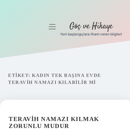
Göç ve Hikaye
menüyü
aç
Yeni başlangıçlara ilham veren bilgiler!
Anasayfa
Gizlilik Politikası
Yasal Uyarı
ETIKET:
KADIN TEK BAŞINA EVDE
TERAVIH NAMAZI KILABILIR MI
Hakkımızda
TERAVIH NAMAZI KILMAK
ZORUNLU MUDUR