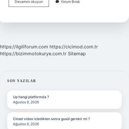
Teravih
Devamını okuyun
Yorum Bırak
Namazı
Kılmak
Zorunlu
Mudur
https://ilgiliforum.com
https://cicimod.com.tr
https://bizimmotokurye.com.tr
Sitemap
SIDEBAR
SON YAZILAR
Up hangi platformda ?
Ağustos 9, 2026
Cinsel video izledikten sonra gusül gerekir mi ?
Ağustos 6, 2026