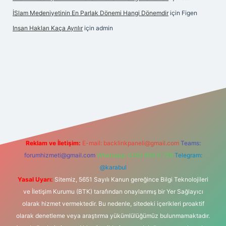
İSlam Medeniyetinin En Parlak Dönemi Hangi Dönemdir
için
Figen
Insan Hakları Kaça Ayrılır
için
admin
ahis sitesi
Reklam ve İletişim:
E-mail:
backlinkpaneli@gmail.com
Teams:
forumhizmeti@gmail.com
Whatsapp: 0262 606 0 726
Telegram:
@karabul
Yasal Uyarı:
Sitemiz, 5651 Sayılı Kanun gereğince Bilgi Teknolojileri
ve İletişim Kurumu (BTK) tarafından onaylanmış bir Yer Sağlayıcı
olarak hizmet vermektedir. Bu nedenle, sitedeki içerikleri proaktif
olarak denetleme veya araştırma yükümlülüğümüz bulunmamaktadır.