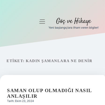
Göç ve Hikaye
menüyü
aç
Yeni başlangıçlara ilham veren bilgiler!
Anasayfa
Gizlilik Politikası
Yasal Uyarı
ETIKET:
KADIN ŞAMANLARA NE DENIR
Hakkımızda
SAMAN OLUP OLMADIĞI NASIL
ANLAŞILIR
Tarih: Ekim 23, 2024