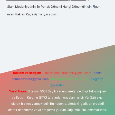
İSlam Medeniyetinin En Parlak Dönemi Hangi Dönemdir
için
Figen
Insan Hakları Kaça Ayrılır
için
admin
his sitesi
Reklam ve İletişim:
E-mail:
backlinkpaneli@gmail.com
Teams:
forumhizmeti@gmail.com
Whatsapp: 0262 606 0 726
Telegram:
@karabul
Yasal Uyarı:
Sitemiz, 5651 Sayılı Kanun gereğince Bilgi Teknolojileri
ve İletişim Kurumu (BTK) tarafından onaylanmış bir Yer Sağlayıcı
olarak hizmet vermektedir. Bu nedenle, sitedeki içerikleri proaktif
olarak denetleme veya araştırma yükümlülüğümüz bulunmamaktadır.