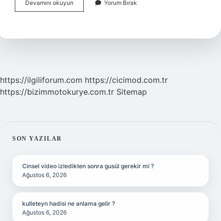
Saman
Devamını okuyun
Yorum Bırak
Olup
Olmadığı
Nasıl
Anlaşılır
https://ilgiliforum.com
https://cicimod.com.tr
https://bizimmotokurye.com.tr
Sitemap
SIDEBAR
SON YAZILAR
Cinsel video izledikten sonra gusül gerekir mi ?
Ağustos 6, 2026
kulleteyn hadisi ne anlama gelir ?
Ağustos 6, 2026