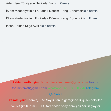
Adem Ismi Türkiyede Ne Kadar Var
için
Cemre
İSlam Medeniyetinin En Parlak Dönemi Hangi Dönemdir
için
admin
İSlam Medeniyetinin En Parlak Dönemi Hangi Dönemdir
için
Figen
Insan Hakları Kaça Ayrılır
için
admin
his sitesi
Reklam ve İletişim:
E-mail:
backlinkpaneli@gmail.com
Teams:
forumhizmeti@gmail.com
Whatsapp: 0262 606 0 726
Telegram:
@karabul
Yasal Uyarı:
Sitemiz, 5651 Sayılı Kanun gereğince Bilgi Teknolojileri
ve İletişim Kurumu (BTK) tarafından onaylanmış bir Yer Sağlayıcı