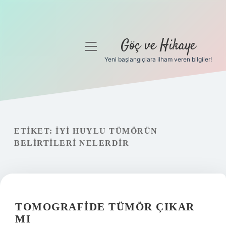
Göç ve Hikaye
menüyü
aç
Yeni başlangıçlara ilham veren bilgiler!
Anasayfa
Gizlilik Politikası
Yasal Uyarı
ETIKET:
İYI HUYLU TÜMÖRÜN
BELIRTILERI NELERDIR
Hakkımızda
TOMOGRAFIDE TÜMÖR ÇIKAR
MI