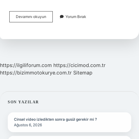
Tomografide
Devamını okuyun
Yorum Bırak
Tümör
Çıkar
Mı
https://ilgiliforum.com
https://cicimod.com.tr
https://bizimmotokurye.com.tr
Sitemap
SIDEBAR
SON YAZILAR
Cinsel video izledikten sonra gusül gerekir mi ?
Ağustos 6, 2026