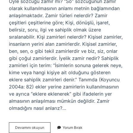
Öyle sözcüğü zamir mi? “So” sözcüğünün zamir
olarak kullanılmasının anlamı metnin bağlamından
anlaşılmaktadır. Zamir türleri nelerdir? Zamir
çeşitleri çeşitlerine göre; Kişi, dönüşlü, işaret,
belirsiz, soru, ilgi ve sahiplik olmak üzere
sıralanabilir. Kişi zamirleri nelerdir? Kişisel zamirler,
insanların yerini alan zamirlerdir. Kişisel zamirler,
ben, sen, o gibi tekil zamirlerdir ve biz, siz, onlar
gibi çoğul zamirlerdir. İyelik zamir nedir? Sahiplik
zamirleri için terim: “İsimlerin sonuna gelerek neye,
kime veya hangi kişiye ait olduğunu gösteren
eklere sahiplik zamirleri denir.” Tanımda (Koyuncu
2004a: 82) ekler yerine zamirlerin kullanılmasının
ve ayrıca “eklere eklenerek” gibi ifadelerin yer
almasının anlaşılması mümkün değildir. Zamir
olmadığını nasıl anlarız?…
Öylesi
Devamını okuyun
Yorum Bırak
Hangi