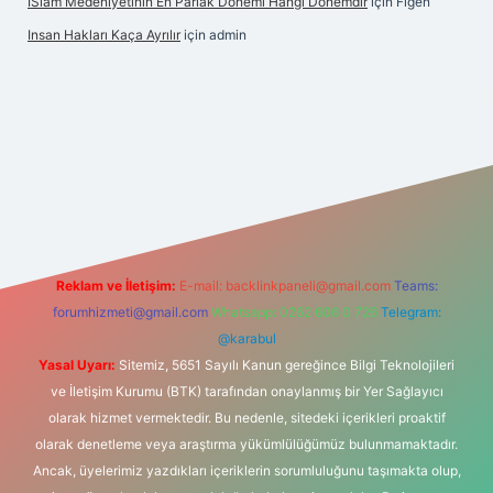
İSlam Medeniyetinin En Parlak Dönemi Hangi Dönemdir
için
Figen
Insan Hakları Kaça Ayrılır
için
admin
i
Reklam ve İletişim:
E-mail:
backlinkpaneli@gmail.com
Teams:
forumhizmeti@gmail.com
Whatsapp: 0262 606 0 726
Telegram:
@karabul
Yasal Uyarı:
Sitemiz, 5651 Sayılı Kanun gereğince Bilgi Teknolojileri
ve İletişim Kurumu (BTK) tarafından onaylanmış bir Yer Sağlayıcı
olarak hizmet vermektedir. Bu nedenle, sitedeki içerikleri proaktif
olarak denetleme veya araştırma yükümlülüğümüz bulunmamaktadır.
Ancak, üyelerimiz yazdıkları içeriklerin sorumluluğunu taşımakta olup,