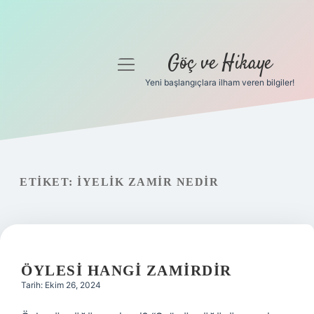
Göç ve Hikaye
menüyü
aç
Yeni başlangıçlara ilham veren bilgiler!
Anasayfa
Gizlilik Politikası
Yasal Uyarı
ETIKET:
İYELIK ZAMIR NEDIR
Hakkımızda
ÖYLESI HANGI ZAMIRDIR
Tarih: Ekim 26, 2024