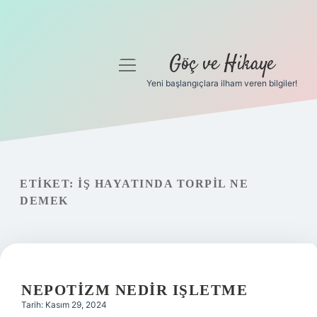
Göç ve Hikaye
menüyü
aç
Yeni başlangıçlara ilham veren bilgiler!
Anasayfa
Gizlilik Politikası
Yasal Uyarı
ETIKET:
İŞ HAYATINDA TORPIL NE
DEMEK
Hakkımızda
NEPOTIZM NEDIR IŞLETME
Tarih: Kasım 29, 2024