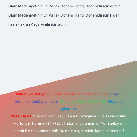
İSlam Medeniyetinin En Parlak Dönemi Hangi Dönemdir
için
admin
İSlam Medeniyetinin En Parlak Dönemi Hangi Dönemdir
için
Figen
Insan Hakları Kaça Ayrılır
için
admin
his sitesi
Reklam ve İletişim:
E-mail:
backlinkpaneli@gmail.com
Teams:
forumhizmeti@gmail.com
Whatsapp: 0262 606 0 726
Telegram:
@karabul
Yasal Uyarı:
Sitemiz, 5651 Sayılı Kanun gereğince Bilgi Teknolojileri
ve İletişim Kurumu (BTK) tarafından onaylanmış bir Yer Sağlayıcı
olarak hizmet vermektedir. Bu nedenle, sitedeki içerikleri proaktif