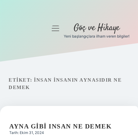
Göç ve Hikaye
menüyü
aç
Yeni başlangıçlara ilham veren bilgiler!
Anasayfa
Gizlilik Politikası
Yasal Uyarı
ETIKET:
İNSAN INSANIN AYNASIDIR NE
DEMEK
Hakkımızda
AYNA GIBI INSAN NE DEMEK
Tarih: Ekim 31, 2024