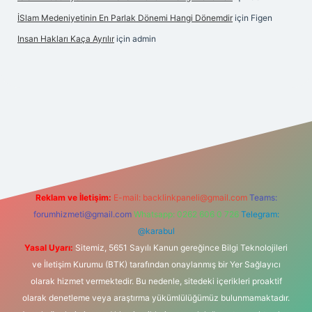
İSlam Medeniyetinin En Parlak Dönemi Hangi Dönemdir
için
Figen
Insan Hakları Kaça Ayrılır
için
admin
his sitesi
Reklam ve İletişim:
E-mail:
backlinkpaneli@gmail.com
Teams:
forumhizmeti@gmail.com
Whatsapp: 0262 606 0 726
Telegram:
@karabul
Yasal Uyarı:
Sitemiz, 5651 Sayılı Kanun gereğince Bilgi Teknolojileri
ve İletişim Kurumu (BTK) tarafından onaylanmış bir Yer Sağlayıcı
olarak hizmet vermektedir. Bu nedenle, sitedeki içerikleri proaktif
olarak denetleme veya araştırma yükümlülüğümüz bulunmamaktadır.