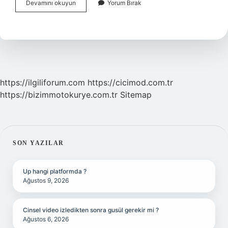
Ayna
Devamını okuyun
Yorum Bırak
Gibi
Insan
Ne
Demek
https://ilgiliforum.com
https://cicimod.com.tr
https://bizimmotokurye.com.tr
Sitemap
SIDEBAR
SON YAZILAR
Up hangi platformda ?
Ağustos 9, 2026
Cinsel video izledikten sonra gusül gerekir mi ?
Ağustos 6, 2026