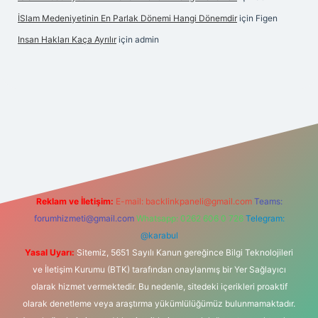
İSlam Medeniyetinin En Parlak Dönemi Hangi Dönemdir
için
Figen
Insan Hakları Kaça Ayrılır
için
admin
his sitesi
Reklam ve İletişim:
E-mail:
backlinkpaneli@gmail.com
Teams:
forumhizmeti@gmail.com
Whatsapp: 0262 606 0 726
Telegram:
@karabul
Yasal Uyarı:
Sitemiz, 5651 Sayılı Kanun gereğince Bilgi Teknolojileri
ve İletişim Kurumu (BTK) tarafından onaylanmış bir Yer Sağlayıcı
olarak hizmet vermektedir. Bu nedenle, sitedeki içerikleri proaktif
olarak denetleme veya araştırma yükümlülüğümüz bulunmamaktadır.