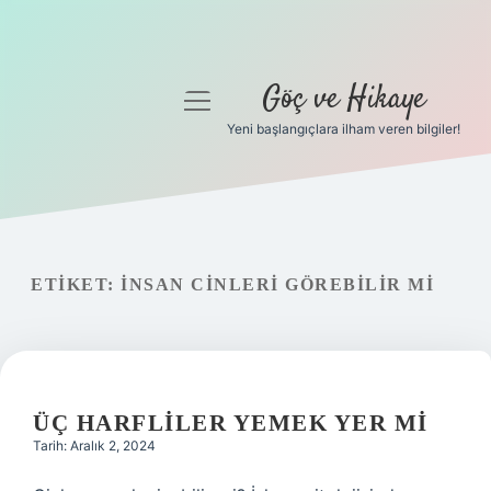
Göç ve Hikaye
menüyü
aç
Yeni başlangıçlara ilham veren bilgiler!
Anasayfa
Gizlilik Politikası
Yasal Uyarı
ETIKET:
İNSAN CINLERI GÖREBILIR MI
Hakkımızda
ÜÇ HARFLILER YEMEK YER MI
Tarih: Aralık 2, 2024