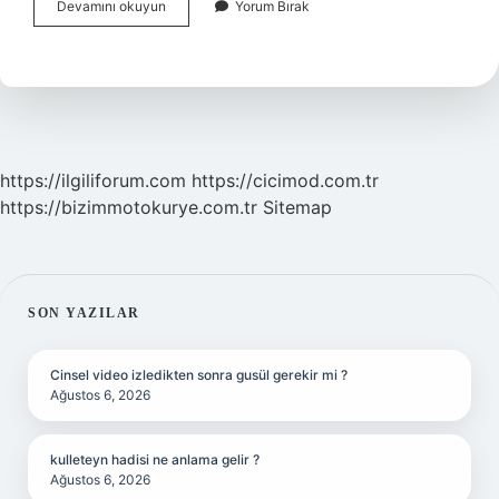
Üç
Devamını okuyun
Yorum Bırak
Harfliler
Yemek
Yer
Mi
https://ilgiliforum.com
https://cicimod.com.tr
https://bizimmotokurye.com.tr
Sitemap
SIDEBAR
SON YAZILAR
Cinsel video izledikten sonra gusül gerekir mi ?
Ağustos 6, 2026
kulleteyn hadisi ne anlama gelir ?
Ağustos 6, 2026