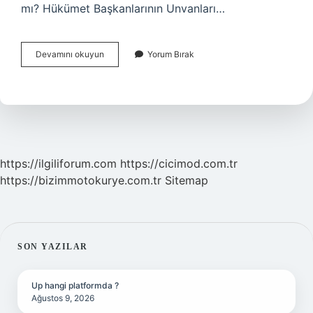
mı? Hükümet Başkanlarının Unvanları…
Başbakanın
Devamını okuyun
Yorum Bırak
Diğer
Adı
Nedir
https://ilgiliforum.com
https://cicimod.com.tr
https://bizimmotokurye.com.tr
Sitemap
SIDEBAR
SON YAZILAR
Up hangi platformda ?
Ağustos 9, 2026