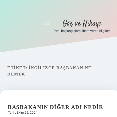
Göç ve Hikaye
menüyü
aç
Yeni başlangıçlara ilham veren bilgiler!
Anasayfa
Gizlilik Politikası
Yasal Uyarı
ETIKET:
İNGILIZCE BAŞBAKAN NE
DEMEK
Hakkımızda
BAŞBAKANIN DIĞER ADI NEDIR
Tarih: Ekim 25, 2024