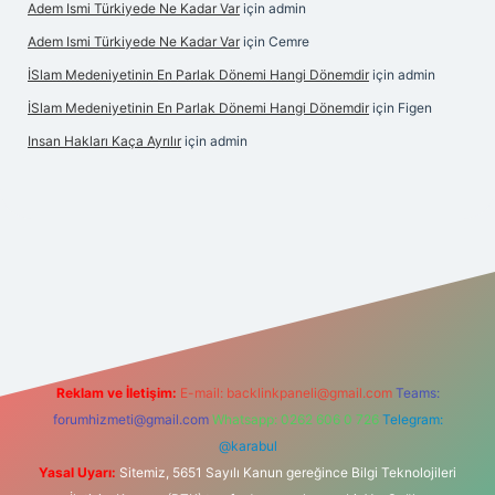
Adem Ismi Türkiyede Ne Kadar Var
için
admin
Adem Ismi Türkiyede Ne Kadar Var
için
Cemre
İSlam Medeniyetinin En Parlak Dönemi Hangi Dönemdir
için
admin
İSlam Medeniyetinin En Parlak Dönemi Hangi Dönemdir
için
Figen
Insan Hakları Kaça Ayrılır
için
admin
et bahis sitesi
Reklam ve İletişim:
E-mail:
backlinkpaneli@gmail.com
Teams:
forumhizmeti@gmail.com
Whatsapp: 0262 606 0 726
Telegram:
@karabul
Yasal Uyarı:
Sitemiz, 5651 Sayılı Kanun gereğince Bilgi Teknolojileri