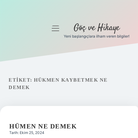
Göç ve Hikaye
menüyü
aç
Yeni başlangıçlara ilham veren bilgiler!
Anasayfa
Gizlilik Politikası
Yasal Uyarı
ETIKET:
HÜKMEN KAYBETMEK NE
DEMEK
Hakkımızda
HÜMEN NE DEMEK
Tarih: Ekim 25, 2024