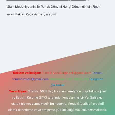
İSlam Medeniyetinin En Parlak Dönemi Hangi Dönemdir
için
Figen
Insan Hakları Kaça Ayrılır
için
admin
his sitesi
Reklam ve İletişim:
E-mail:
backlinkpaneli@gmail.com
Teams:
forumhizmeti@gmail.com
Whatsapp: 0262 606 0 726
Telegram:
@karabul
Yasal Uyarı:
Sitemiz, 5651 Sayılı Kanun gereğince Bilgi Teknolojileri
ve İletişim Kurumu (BTK) tarafından onaylanmış bir Yer Sağlayıcı
olarak hizmet vermektedir. Bu nedenle, sitedeki içerikleri proaktif
olarak denetleme veya araştırma yükümlülüğümüz bulunmamaktadır.