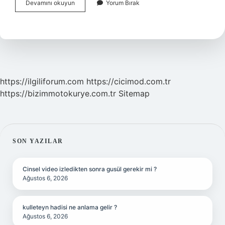
Hümen
Devamını okuyun
Yorum Bırak
Ne
Demek
https://ilgiliforum.com
https://cicimod.com.tr
https://bizimmotokurye.com.tr
Sitemap
SIDEBAR
SON YAZILAR
Cinsel video izledikten sonra gusül gerekir mi ?
Ağustos 6, 2026
kulleteyn hadisi ne anlama gelir ?
Ağustos 6, 2026