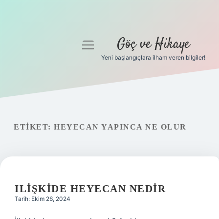
Göç ve Hikaye
menüyü
aç
Yeni başlangıçlara ilham veren bilgiler!
Anasayfa
Gizlilik Politikası
Yasal Uyarı
ETIKET:
HEYECAN YAPINCA NE OLUR
Hakkımızda
ILIŞKIDE HEYECAN NEDIR
Tarih: Ekim 26, 2024