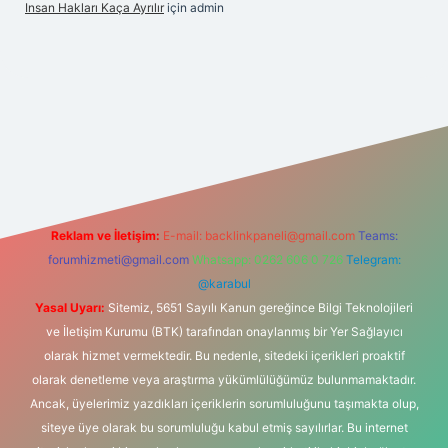
Insan Hakları Kaça Ayrılır
için
admin
his sitesi
Reklam ve İletişim:
E-mail:
backlinkpaneli@gmail.com
Teams:
forumhizmeti@gmail.com
Whatsapp: 0262 606 0 726
Telegram:
@karabul
Yasal Uyarı:
Sitemiz, 5651 Sayılı Kanun gereğince Bilgi Teknolojileri
ve İletişim Kurumu (BTK) tarafından onaylanmış bir Yer Sağlayıcı
olarak hizmet vermektedir. Bu nedenle, sitedeki içerikleri proaktif
olarak denetleme veya araştırma yükümlülüğümüz bulunmamaktadır.
Ancak, üyelerimiz yazdıkları içeriklerin sorumluluğunu taşımakta olup,
siteye üye olarak bu sorumluluğu kabul etmiş sayılırlar. Bu internet