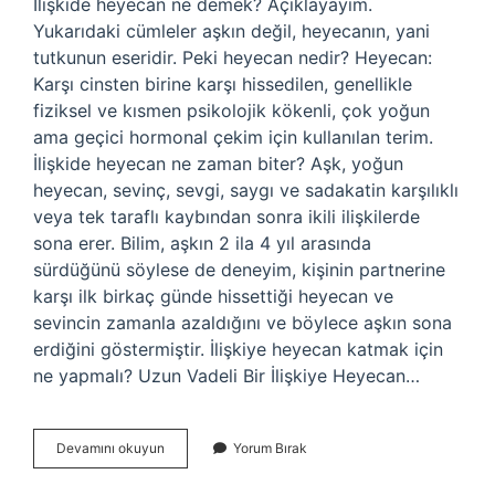
İlişkide heyecan ne demek? Açıklayayım.
Yukarıdaki cümleler aşkın değil, heyecanın, yani
tutkunun eseridir. Peki heyecan nedir? Heyecan:
Karşı cinsten birine karşı hissedilen, genellikle
fiziksel ve kısmen psikolojik kökenli, çok yoğun
ama geçici hormonal çekim için kullanılan terim.
İlişkide heyecan ne zaman biter? Aşk, yoğun
heyecan, sevinç, sevgi, saygı ve sadakatin karşılıklı
veya tek taraflı kaybından sonra ikili ilişkilerde
sona erer. Bilim, aşkın 2 ila 4 yıl arasında
sürdüğünü söylese de deneyim, kişinin partnerine
karşı ilk birkaç günde hissettiği heyecan ve
sevincin zamanla azaldığını ve böylece aşkın sona
erdiğini göstermiştir. İlişkiye heyecan katmak için
ne yapmalı? Uzun Vadeli Bir İlişkiye Heyecan…
Ilişkide
Devamını okuyun
Yorum Bırak
Heyecan
Nedir