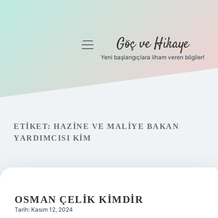
Göç ve Hikaye
menüyü
aç
Yeni başlangıçlara ilham veren bilgiler!
Anasayfa
Gizlilik Politikası
Yasal Uyarı
ETIKET:
HAZINE VE MALIYE BAKAN
YARDIMCISI KIM
Hakkımızda
OSMAN ÇELIK KIMDIR
Tarih: Kasım 12, 2024