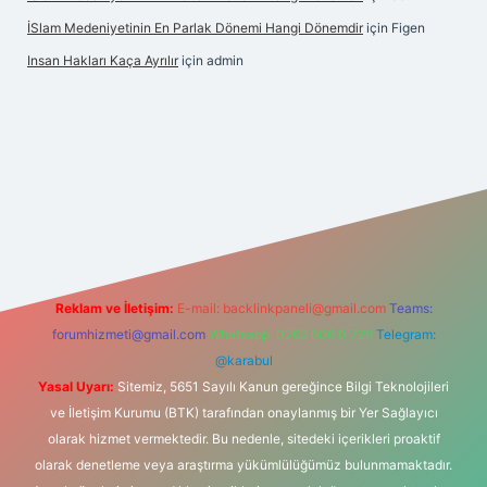
İSlam Medeniyetinin En Parlak Dönemi Hangi Dönemdir
için
Figen
Insan Hakları Kaça Ayrılır
için
admin
his sitesi
Reklam ve İletişim:
E-mail:
backlinkpaneli@gmail.com
Teams:
forumhizmeti@gmail.com
Whatsapp: 0262 606 0 726
Telegram:
@karabul
Yasal Uyarı:
Sitemiz, 5651 Sayılı Kanun gereğince Bilgi Teknolojileri
ve İletişim Kurumu (BTK) tarafından onaylanmış bir Yer Sağlayıcı
olarak hizmet vermektedir. Bu nedenle, sitedeki içerikleri proaktif
olarak denetleme veya araştırma yükümlülüğümüz bulunmamaktadır.