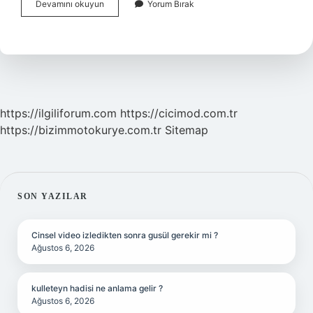
Osman
Devamını okuyun
Yorum Bırak
Çelik
Kimdir
https://ilgiliforum.com
https://cicimod.com.tr
https://bizimmotokurye.com.tr
Sitemap
SIDEBAR
SON YAZILAR
Cinsel video izledikten sonra gusül gerekir mi ?
Ağustos 6, 2026
kulleteyn hadisi ne anlama gelir ?
Ağustos 6, 2026