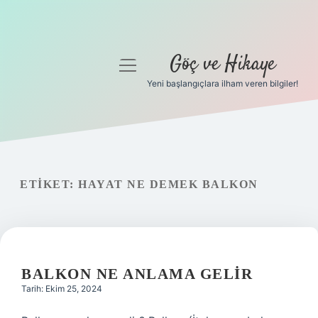
Göç ve Hikaye
menüyü
aç
Yeni başlangıçlara ilham veren bilgiler!
Anasayfa
Gizlilik Politikası
Yasal Uyarı
ETIKET:
HAYAT NE DEMEK BALKON
Hakkımızda
BALKON NE ANLAMA GELIR
Tarih: Ekim 25, 2024