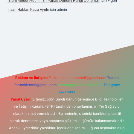
İSlam Medeniyetinin En Parlak Dönemi Hangi Dönemdir
için
Figen
Insan Hakları Kaça Ayrılır
için
admin
ahis sitesi
Reklam ve İletişim:
E-mail:
backlinkpaneli@gmail.com
Teams:
forumhizmeti@gmail.com
Whatsapp: 0262 606 0 726
Telegram:
@karabul
Yasal Uyarı:
Sitemiz, 5651 Sayılı Kanun gereğince Bilgi Teknolojileri
ve İletişim Kurumu (BTK) tarafından onaylanmış bir Yer Sağlayıcı
olarak hizmet vermektedir. Bu nedenle, sitedeki içerikleri proaktif
olarak denetleme veya araştırma yükümlülüğümüz bulunmamaktadır.
Ancak, üyelerimiz yazdıkları içeriklerin sorumluluğunu taşımakta olup,