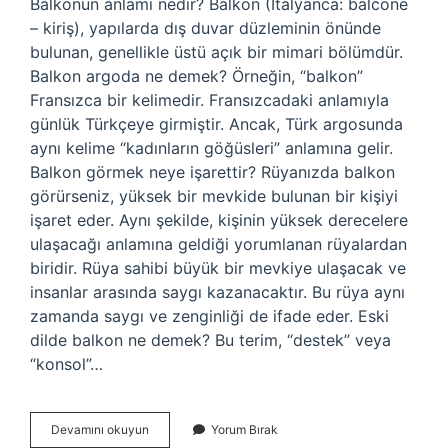
Balkonun anlamı nedir? Balkon (İtalyanca: balcone
– kiriş), yapılarda dış duvar düzleminin önünde
bulunan, genellikle üstü açık bir mimari bölümdür.
Balkon argoda ne demek? Örneğin, “balkon”
Fransızca bir kelimedir. Fransızcadaki anlamıyla
günlük Türkçeye girmiştir. Ancak, Türk argosunda
aynı kelime “kadınların göğüsleri” anlamına gelir.
Balkon görmek neye işarettir? Rüyanızda balkon
görürseniz, yüksek bir mevkide bulunan bir kişiyi
işaret eder. Aynı şekilde, kişinin yüksek derecelere
ulaşacağı anlamına geldiği yorumlanan rüyalardan
biridir. Rüya sahibi büyük bir mevkiye ulaşacak ve
insanlar arasında saygı kazanacaktır. Bu rüya aynı
zamanda saygı ve zenginliği de ifade eder. Eski
dilde balkon ne demek? Bu terim, “destek” veya
“konsol”…
Balkon
Devamını okuyun
Yorum Bırak
Ne