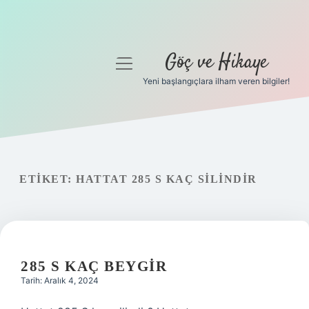
Göç ve Hikaye
menüyü
aç
Yeni başlangıçlara ilham veren bilgiler!
Anasayfa
Gizlilik Politikası
Yasal Uyarı
ETIKET:
HATTAT 285 S KAÇ SILINDIR
Hakkımızda
285 S KAÇ BEYGIR
Tarih: Aralık 4, 2024