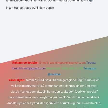
İSlam Medeniyetinin En Parlak Dönemi Hangi Dönemdir
için
Figen
Insan Hakları Kaça Ayrılır
için
admin
his sitesi
Reklam ve İletişim:
E-mail:
backlinkpaneli@gmail.com
Teams:
forumhizmeti@gmail.com
Whatsapp: 0262 606 0 726
Telegram:
@karabul
Yasal Uyarı:
Sitemiz, 5651 Sayılı Kanun gereğince Bilgi Teknolojileri
ve İletişim Kurumu (BTK) tarafından onaylanmış bir Yer Sağlayıcı
olarak hizmet vermektedir. Bu nedenle, sitedeki içerikleri proaktif
olarak denetleme veya araştırma yükümlülüğümüz bulunmamaktadır.
Ancak, üyelerimiz yazdıkları içeriklerin sorumluluğunu taşımakta olup,