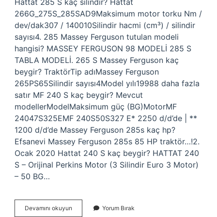
Hattat 285 S kaç silindir? Hattat
266G_275S_285SAD9Maksimum motor torku Nm /
dev/dak307 / 140010Silindir hacmi (cm³) / silindir
sayısı4. 285 Massey Ferguson tutulan modeli
hangisi? MASSEY FERGUSON 98 MODELİ 285 S
TABLA MODELİ. 265 S Massey Ferguson kaç
beygir? TraktörTip adıMassey Ferguson
265PS65Silindir sayısı4Model yılı19988 daha fazla
satır MF 240 S kaç beygir? Mevcut
modellerModelMaksimum güç (BG)MotorMF
24047S325EMF 240S50S327 E* 2250 d/d’de | **
1200 d/d’de Massey Ferguson 285s kaç hp?
Efsanevi Massey Ferguson 285s 85 HP traktör…!2.
Ocak 2020 Hattat 240 S kaç beygir? HATTAT 240
S – Orijinal Perkins Motor (3 Silindir Euro 3 Motor)
– 50 BG…
285
Devamını okuyun
Yorum Bırak
S