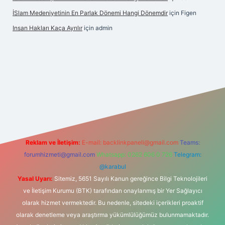
İSlam Medeniyetinin En Parlak Dönemi Hangi Dönemdir
için
Figen
Insan Hakları Kaça Ayrılır
için
admin
his sitesi
Reklam ve İletişim:
E-mail:
backlinkpaneli@gmail.com
Teams:
forumhizmeti@gmail.com
Whatsapp: 0262 606 0 726
Telegram:
@karabul
Yasal Uyarı:
Sitemiz, 5651 Sayılı Kanun gereğince Bilgi Teknolojileri
ve İletişim Kurumu (BTK) tarafından onaylanmış bir Yer Sağlayıcı
olarak hizmet vermektedir. Bu nedenle, sitedeki içerikleri proaktif
olarak denetleme veya araştırma yükümlülüğümüz bulunmamaktadır.