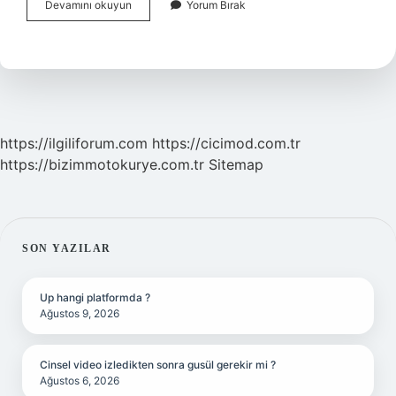
Haşhaş
Devamını okuyun
Yorum Bırak
Ezmesi
Kahvaltıda
Yenir
Mi
https://ilgiliforum.com
https://cicimod.com.tr
https://bizimmotokurye.com.tr
Sitemap
SIDEBAR
SON YAZILAR
Up hangi platformda ?
Ağustos 9, 2026
Cinsel video izledikten sonra gusül gerekir mi ?
Ağustos 6, 2026