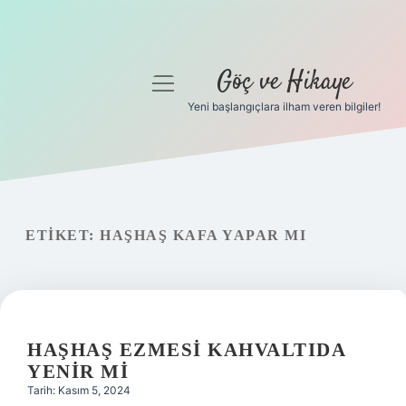
Göç ve Hikaye
menüyü
aç
Yeni başlangıçlara ilham veren bilgiler!
Anasayfa
Gizlilik Politikası
Yasal Uyarı
ETIKET:
HAŞHAŞ KAFA YAPAR MI
Hakkımızda
HAŞHAŞ EZMESI KAHVALTIDA
YENIR MI
Tarih: Kasım 5, 2024