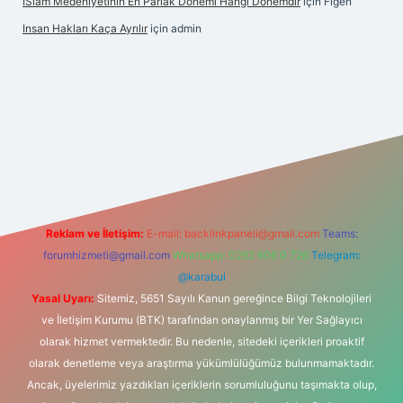
İSlam Medeniyetinin En Parlak Dönemi Hangi Dönemdir
için
Figen
Insan Hakları Kaça Ayrılır
için
admin
ahis sitesi
Reklam ve İletişim:
E-mail:
backlinkpaneli@gmail.com
Teams:
forumhizmeti@gmail.com
Whatsapp: 0262 606 0 726
Telegram:
@karabul
Yasal Uyarı:
Sitemiz, 5651 Sayılı Kanun gereğince Bilgi Teknolojileri
ve İletişim Kurumu (BTK) tarafından onaylanmış bir Yer Sağlayıcı
olarak hizmet vermektedir. Bu nedenle, sitedeki içerikleri proaktif
olarak denetleme veya araştırma yükümlülüğümüz bulunmamaktadır.
Ancak, üyelerimiz yazdıkları içeriklerin sorumluluğunu taşımakta olup,