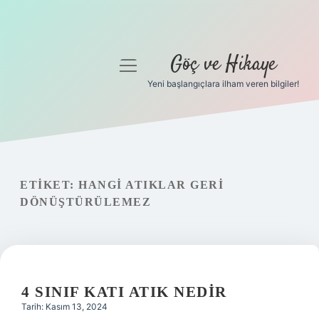
Göç ve Hikaye
menüyü
aç
Yeni başlangıçlara ilham veren bilgiler!
Anasayfa
Gizlilik Politikası
Yasal Uyarı
ETIKET:
HANGI ATIKLAR GERI
DÖNÜŞTÜRÜLEMEZ
Hakkımızda
4 SINIF KATI ATIK NEDIR
Tarih: Kasım 13, 2024