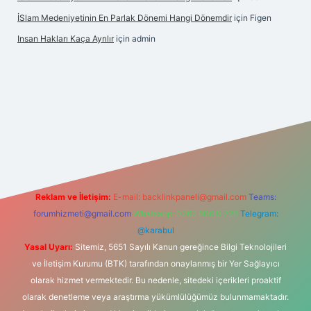
İSlam Medeniyetinin En Parlak Dönemi Hangi Dönemdir
için
Figen
Insan Hakları Kaça Ayrılır
için
admin
his sitesi
Reklam ve İletişim:
E-mail:
backlinkpaneli@gmail.com
Teams:
forumhizmeti@gmail.com
Whatsapp: 0262 606 0 726
Telegram:
@karabul
Yasal Uyarı:
Sitemiz, 5651 Sayılı Kanun gereğince Bilgi Teknolojileri
ve İletişim Kurumu (BTK) tarafından onaylanmış bir Yer Sağlayıcı
olarak hizmet vermektedir. Bu nedenle, sitedeki içerikleri proaktif
olarak denetleme veya araştırma yükümlülüğümüz bulunmamaktadır.