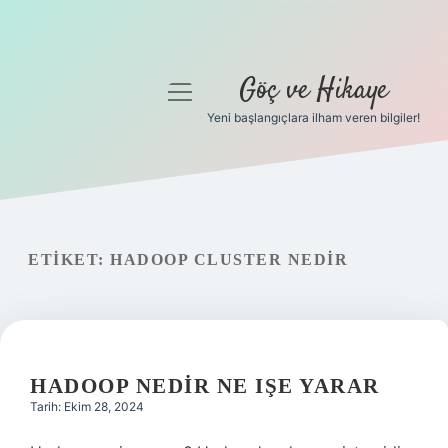
Göç ve Hikaye
menüyü
aç
Yeni başlangıçlara ilham veren bilgiler!
Anasayfa
Gizlilik Politikası
Yasal Uyarı
ETIKET:
HADOOP CLUSTER NEDIR
Hakkımızda
HADOOP NEDIR NE IŞE YARAR
Tarih: Ekim 28, 2024