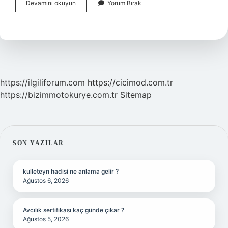
Hadoop
Devamını okuyun
Yorum Bırak
Nedir
Ne
Işe
Yarar
https://ilgiliforum.com
https://cicimod.com.tr
https://bizimmotokurye.com.tr
Sitemap
SIDEBAR
SON YAZILAR
kulleteyn hadisi ne anlama gelir ?
Ağustos 6, 2026
Avcılık sertifikası kaç günde çıkar ?
Ağustos 5, 2026