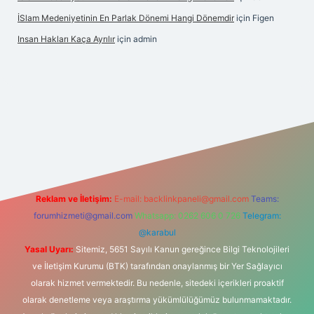
İSlam Medeniyetinin En Parlak Dönemi Hangi Dönemdir
için
Figen
Insan Hakları Kaça Ayrılır
için
admin
his sitesi
Reklam ve İletişim:
E-mail:
backlinkpaneli@gmail.com
Teams:
forumhizmeti@gmail.com
Whatsapp: 0262 606 0 726
Telegram:
@karabul
Yasal Uyarı:
Sitemiz, 5651 Sayılı Kanun gereğince Bilgi Teknolojileri
ve İletişim Kurumu (BTK) tarafından onaylanmış bir Yer Sağlayıcı
olarak hizmet vermektedir. Bu nedenle, sitedeki içerikleri proaktif
olarak denetleme veya araştırma yükümlülüğümüz bulunmamaktadır.