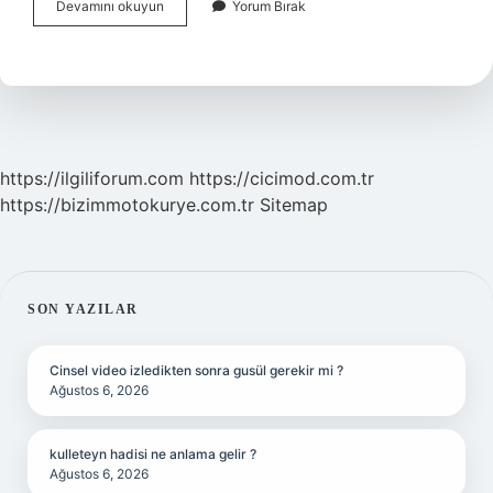
Hümen
Devamını okuyun
Yorum Bırak
Ne
Demek
https://ilgiliforum.com
https://cicimod.com.tr
https://bizimmotokurye.com.tr
Sitemap
SIDEBAR
SON YAZILAR
Cinsel video izledikten sonra gusül gerekir mi ?
Ağustos 6, 2026
kulleteyn hadisi ne anlama gelir ?
Ağustos 6, 2026