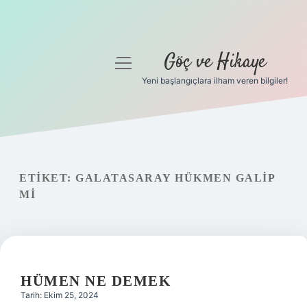
Göç ve Hikaye
menüyü
aç
Yeni başlangıçlara ilham veren bilgiler!
Anasayfa
Gizlilik Politikası
Yasal Uyarı
ETIKET:
GALATASARAY HÜKMEN GALIP
MI
Hakkımızda
HÜMEN NE DEMEK
Tarih: Ekim 25, 2024