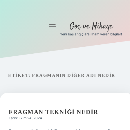
Göç ve Hikaye
menüyü
aç
Yeni başlangıçlara ilham veren bilgiler!
Anasayfa
Gizlilik Politikası
Yasal Uyarı
ETIKET:
FRAGMANIN DIĞER ADI NEDIR
Hakkımızda
FRAGMAN TEKNIĞI NEDIR
Tarih: Ekim 24, 2024