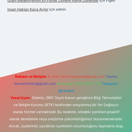
İSlam Medeniyetinin En Parlak Dönemi Hangi Dönemdir
için
Figen
Insan Hakları Kaça Ayrılır
için
admin
i
Reklam ve İletişim:
E-mail:
backlinkpaneli@gmail.com
Teams:
forumhizmeti@gmail.com
Whatsapp: 0262 606 0 726
Telegram:
@karabul
Yasal Uyarı:
Sitemiz, 5651 Sayılı Kanun gereğince Bilgi Teknolojileri
ve İletişim Kurumu (BTK) tarafından onaylanmış bir Yer Sağlayıcı
olarak hizmet vermektedir. Bu nedenle, sitedeki içerikleri proaktif
olarak denetleme veya araştırma yükümlülüğümüz bulunmamaktadır.
Ancak, üyelerimiz yazdıkları içeriklerin sorumluluğunu taşımakta olup,