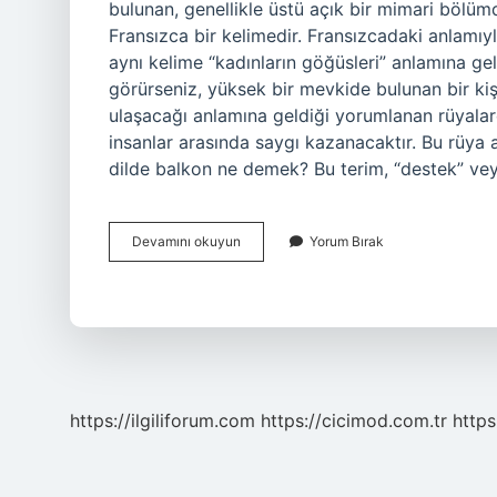
bulunan, genellikle üstü açık bir mimari bölü
Fransızca bir kelimedir. Fransızcadaki anlamıy
aynı kelime “kadınların göğüsleri” anlamına ge
görürseniz, yüksek bir mevkide bulunan bir kişi
ulaşacağı anlamına geldiği yorumlanan rüyalar
insanlar arasında saygı kazanacaktır. Bu rüya 
dilde balkon ne demek? Bu terim, “destek” ve
Balkon
Devamını okuyun
Yorum Bırak
Ne
Anlama
Gelir
https://ilgiliforum.com
https://cicimod.com.tr
https