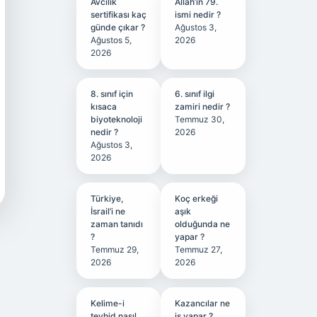
Avcılık
Allah’ın 79.
sertifikası kaç
ismi nedir ?
günde çıkar ?
Ağustos 3,
Ağustos 5,
2026
2026
8. sınıf için
6. sınıf ilgi
kısaca
zamiri nedir ?
biyoteknoloji
Temmuz 30,
nedir ?
2026
Ağustos 3,
2026
Türkiye,
Koç erkeği
İsrail’i ne
aşık
zaman tanıdı
olduğunda ne
?
yapar ?
Temmuz 29,
Temmuz 27,
2026
2026
Kelime-i
Kazancılar ne
tevhid nasıl
iş yapar ?