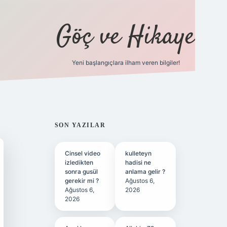
Göç ve Hikaye
Yeni başlangıçlara ilham veren bilgiler!
ilbet bahis sitesi
SIDEBAR
SON YAZILAR
Cinsel video
kulleteyn
izledikten
hadisi ne
sonra gusül
anlama gelir ?
gerekir mi ?
Ağustos 6,
Ağustos 6,
2026
2026