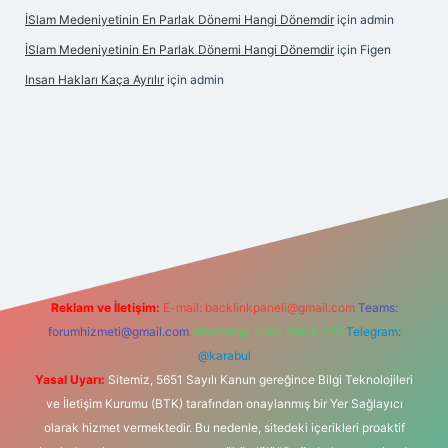
İSlam Medeniyetinin En Parlak Dönemi Hangi Dönemdir
için
admin
İSlam Medeniyetinin En Parlak Dönemi Hangi Dönemdir
için
Figen
Insan Hakları Kaça Ayrılır
için
admin
his sitesi
Reklam ve İletişim:
E-mail:
backlinkpaneli@gmail.com
Teams:
forumhizmeti@gmail.com
Whatsapp: 0262 606 0 726
Telegram:
@karabul
Yasal Uyarı:
Sitemiz, 5651 Sayılı Kanun gereğince Bilgi Teknolojileri
ve İletişim Kurumu (BTK) tarafından onaylanmış bir Yer Sağlayıcı
olarak hizmet vermektedir. Bu nedenle, sitedeki içerikleri proaktif