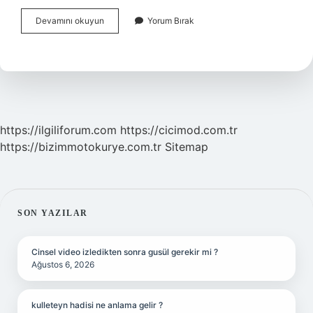
Ziyafet
Devamını okuyun
Yorum Bırak
Koparmanın
Anlamı
Nedir
https://ilgiliforum.com
https://cicimod.com.tr
https://bizimmotokurye.com.tr
Sitemap
SIDEBAR
SON YAZILAR
Cinsel video izledikten sonra gusül gerekir mi ?
Ağustos 6, 2026
kulleteyn hadisi ne anlama gelir ?