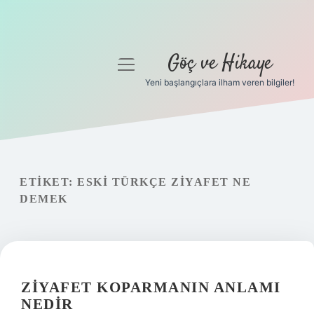
Göç ve Hikaye
menüyü
aç
Yeni başlangıçlara ilham veren bilgiler!
Anasayfa
Gizlilik Politikası
Yasal Uyarı
ETIKET:
ESKI TÜRKÇE ZIYAFET NE
DEMEK
Hakkımızda
ZIYAFET KOPARMANIN ANLAMI
NEDIR