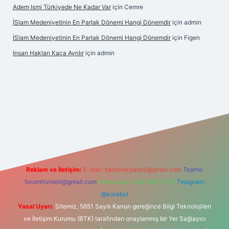
Adem Ismi Türkiyede Ne Kadar Var
için
Cemre
İSlam Medeniyetinin En Parlak Dönemi Hangi Dönemdir
için
admin
İSlam Medeniyetinin En Parlak Dönemi Hangi Dönemdir
için
Figen
Insan Hakları Kaça Ayrılır
için
admin
his sitesi
Reklam ve İletişim:
E-mail:
backlinkpaneli@gmail.com
Teams:
forumhizmeti@gmail.com
Whatsapp: 0262 606 0 726
Telegram:
@karabul
Yasal Uyarı:
Sitemiz, 5651 Sayılı Kanun gereğince Bilgi Teknolojileri
ve İletişim Kurumu (BTK) tarafından onaylanmış bir Yer Sağlayıcı