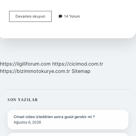
Smart
Devamını okuyun
14 Yorum
Switch
Silinirse
Ne
Olur
https://ilgiliforum.com
https://cicimod.com.tr
https://bizimmotokurye.com.tr
Sitemap
SIDEBAR
SON YAZILAR
Cinsel video izledikten sonra gusül gerekir mi ?
Ağustos 6, 2026