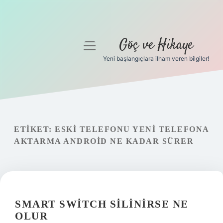
Göç ve Hikaye
menüyü
aç
Yeni başlangıçlara ilham veren bilgiler!
Anasayfa
Gizlilik Politikası
Yasal Uyarı
ETIKET:
ESKI TELEFONU YENI TELEFONA
AKTARMA ANDROID NE KADAR SÜRER
Hakkımızda
SMART SWITCH SILINIRSE NE
OLUR