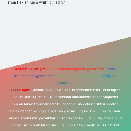
Insan Hakları Kaça Ayrılır
için
admin
his sitesi
Reklam ve İletişim:
E-mail:
backlinkpaneli@gmail.com
Teams:
forumhizmeti@gmail.com
Whatsapp: 0262 606 0 726
Telegram:
@karabul
Yasal Uyarı:
Sitemiz, 5651 Sayılı Kanun gereğince Bilgi Teknolojileri
ve İletişim Kurumu (BTK) tarafından onaylanmış bir Yer Sağlayıcı
olarak hizmet vermektedir. Bu nedenle, sitedeki içerikleri proaktif
olarak denetleme veya araştırma yükümlülüğümüz bulunmamaktadır.
Ancak, üyelerimiz yazdıkları içeriklerin sorumluluğunu taşımakta olup,
siteye üye olarak bu sorumluluğu kabul etmiş sayılırlar. Bu internet