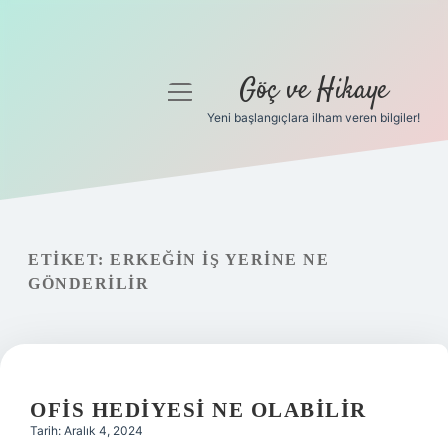
Göç ve Hikaye
menüyü
aç
Yeni başlangıçlara ilham veren bilgiler!
Anasayfa
Gizlilik Politikası
Yasal Uyarı
ETIKET:
ERKEĞIN IŞ YERINE NE
GÖNDERILIR
Hakkımızda
OFIS HEDIYESI NE OLABILIR
Tarih: Aralık 4, 2024