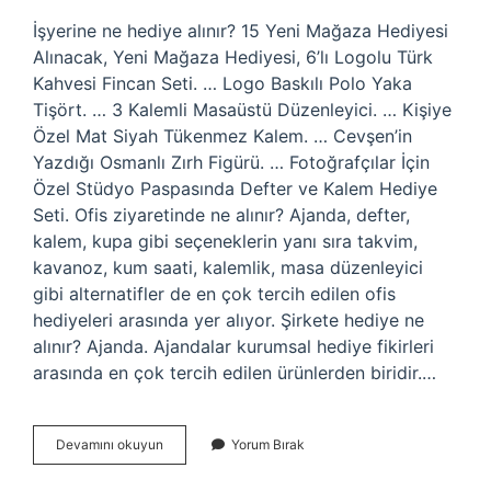
İşyerine ne hediye alınır? 15 Yeni Mağaza Hediyesi
Alınacak, Yeni Mağaza Hediyesi, 6’lı Logolu Türk
Kahvesi Fincan Seti. … Logo Baskılı Polo Yaka
Tişört. … 3 Kalemli Masaüstü Düzenleyici. … Kişiye
Özel Mat Siyah Tükenmez Kalem. … Cevşen’in
Yazdığı Osmanlı Zırh Figürü. … Fotoğrafçılar İçin
Özel Stüdyo Paspasında Defter ve Kalem Hediye
Seti. Ofis ziyaretinde ne alınır? Ajanda, defter,
kalem, kupa gibi seçeneklerin yanı sıra takvim,
kavanoz, kum saati, kalemlik, masa düzenleyici
gibi alternatifler de en çok tercih edilen ofis
hediyeleri arasında yer alıyor. Şirkete hediye ne
alınır? Ajanda. Ajandalar kurumsal hediye fikirleri
arasında en çok tercih edilen ürünlerden biridir.…
Ofis
Devamını okuyun
Yorum Bırak
Hediyesi
Ne