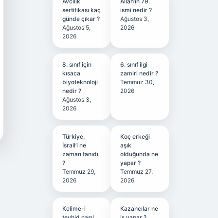
Avcılık
Allah’ın 79.
sertifikası kaç
ismi nedir ?
günde çıkar ?
Ağustos 3,
Ağustos 5,
2026
2026
8. sınıf için
6. sınıf ilgi
kısaca
zamiri nedir ?
biyoteknoloji
Temmuz 30,
nedir ?
2026
Ağustos 3,
2026
Türkiye,
Koç erkeği
İsrail’i ne
aşık
zaman tanıdı
olduğunda ne
?
yapar ?
Temmuz 29,
Temmuz 27,
2026
2026
Kelime-i
Kazancılar ne
tevhid nasıl
iş yapar ?