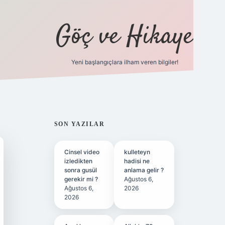
Göç ve Hikaye
Yeni başlangıçlara ilham veren bilgiler!
ilbet bahis sitesi
SIDEBAR
SON YAZILAR
Cinsel video
kulleteyn
izledikten
hadisi ne
sonra gusül
anlama gelir ?
gerekir mi ?
Ağustos 6,
Ağustos 6,
2026
2026