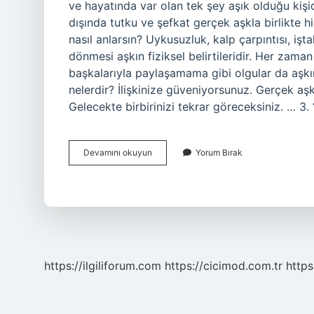
ve hayatında var olan tek şey aşık olduğu kiş
dışında tutku ve şefkat gerçek aşkla birlikte 
nasıl anlarsın? Uykusuzluk, kalp çarpıntısı, işt
dönmesi aşkın fiziksel belirtileridir. Her zama
başkalarıyla paylaşamama gibi olgular da aşkın p
nelerdir? İlişkinize güveniyorsunuz. Gerçek aşkın
Gelecekte birbirinizi tekrar göreceksiniz. … 3.
Gerçek
Devamını okuyun
Yorum Bırak
Aşık
Nedir
https://ilgiliforum.com
https://cicimod.com.tr
https