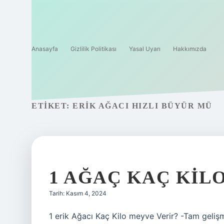
Anasayfa
Gizlilik Politikası
Yasal Uyarı
Hakkımızda
ETIKET:
ERIK AĞACI HIZLI BÜYÜR MÜ
1 AĞAÇ KAÇ KILO
Tarih: Kasım 4, 2024
1 erik Ağacı Kaç Kilo meyve Verir? -Tam gelişm