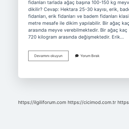
fidanları tarlada ağaç başına 100-150 kg meyve
dikilir? Cevap: Hektara 25-30 kayısı, erik, bade
fidanları, erik fidanları ve badem fidanları klasi
metre mesafe ile dikim yapılabilir. Bir ağaç k
arasında meyve verebilmektedir. Bir ağaç kaç 
720 kilogram arasında değişmektedir. Erik…
1
Devamını okuyun
Yorum Bırak
Ağaç
Kaç
Kilo
Erik
Verir
https://ilgiliforum.com
https://cicimod.com.tr
https