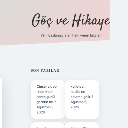
Göç ve Hikaye
Yeni başlangıçlara ilham veren bilgiler!
ilbet bahis sitesi
SIDEBAR
SON YAZILAR
Cinsel video
kulleteyn
izledikten
hadisi ne
sonra gusül
anlama gelir ?
gerekir mi ?
Ağustos 6,
Ağustos 6,
2026
2026