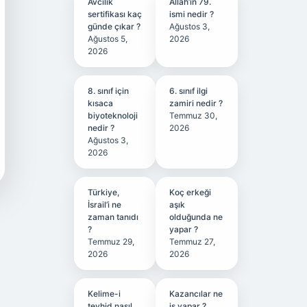
Avcılık
Allah’ın 79.
sertifikası kaç
ismi nedir ?
günde çıkar ?
Ağustos 3,
Ağustos 5,
2026
2026
8. sınıf için
6. sınıf ilgi
kısaca
zamiri nedir ?
biyoteknoloji
Temmuz 30,
nedir ?
2026
Ağustos 3,
2026
Türkiye,
Koç erkeği
İsrail’i ne
aşık
zaman tanıdı
olduğunda ne
?
yapar ?
Temmuz 29,
Temmuz 27,
2026
2026
Kelime-i
Kazancılar ne
tevhid nasıl
iş yapar ?