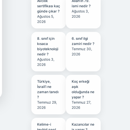
Avcılık
Allah’ın 79.
sertifikası kaç
ismi nedir ?
günde çıkar ?
Ağustos 3,
Ağustos 5,
2026
2026
8. sınıf için
6. sınıf ilgi
kısaca
zamiri nedir ?
biyoteknoloji
Temmuz 30,
nedir ?
2026
Ağustos 3,
2026
Türkiye,
Koç erkeği
İsrail’i ne
aşık
zaman tanıdı
olduğunda ne
?
yapar ?
Temmuz 29,
Temmuz 27,
2026
2026
Kelime-i
Kazancılar ne
tevhid nasıl
iş yapar ?