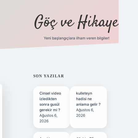
Göç ve Hikaye
Yeni başlangıçlara ilham veren bilgiler!
ilbet bahis sitesi
SIDEBAR
SON YAZILAR
Cinsel video
kulleteyn
izledikten
hadisi ne
sonra gusül
anlama gelir ?
gerekir mi ?
Ağustos 6,
Ağustos 6,
2026
2026