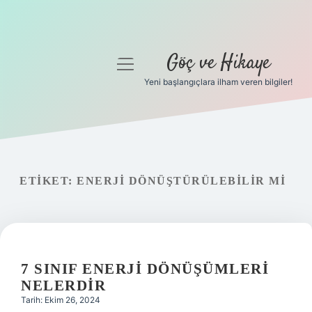
Göç ve Hikaye
menüyü
aç
Yeni başlangıçlara ilham veren bilgiler!
Anasayfa
Gizlilik Politikası
Yasal Uyarı
ETIKET:
ENERJI DÖNÜŞTÜRÜLEBILIR MI
Hakkımızda
7 SINIF ENERJI DÖNÜŞÜMLERI
NELERDIR
Tarih: Ekim 26, 2024