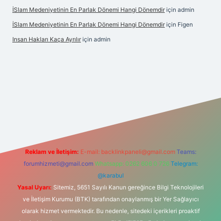
İSlam Medeniyetinin En Parlak Dönemi Hangi Dönemdir
için
admin
İSlam Medeniyetinin En Parlak Dönemi Hangi Dönemdir
için
Figen
Insan Hakları Kaça Ayrılır
için
admin
ahis sitesi
Reklam ve İletişim:
E-mail:
backlinkpaneli@gmail.com
Teams:
forumhizmeti@gmail.com
Whatsapp: 0262 606 0 726
Telegram:
@karabul
Yasal Uyarı:
Sitemiz, 5651 Sayılı Kanun gereğince Bilgi Teknolojileri
ve İletişim Kurumu (BTK) tarafından onaylanmış bir Yer Sağlayıcı
olarak hizmet vermektedir. Bu nedenle, sitedeki içerikleri proaktif