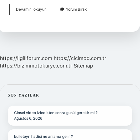
7
Devamını okuyun
Yorum Bırak
Sınıf
Enerji
Dönüşümleri
Nelerdir
https://ilgiliforum.com
https://cicimod.com.tr
https://bizimmotokurye.com.tr
Sitemap
SIDEBAR
SON YAZILAR
Cinsel video izledikten sonra gusül gerekir mi ?
Ağustos 6, 2026
kulleteyn hadisi ne anlama gelir ?