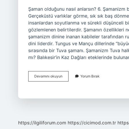
Şaman olduğunu nasıl anlarsın? 6. Şamanizm beli
Gerçeküstü varlıklar görme, sık sık baş dönmesi,
insanlardan soyutlanma ve sürekli düşünceli bi
gözlemlenen belirtilerdir. Şamanın özellikler
şamanizm dinine inanan kabileler tarafından ruh
dini liderdir. Tungus ve Mançu dillerinde “büyüc
sırasında bir Tuva şamanı. Şamanizm Tuva halk
mı? Balıkesir’in Kaz Dağları eteklerinde bulun
Saman
Devamını okuyun
Yorum Bırak
Olup
Olmadığı
Nasıl
Anlaşılır
https://ilgiliforum.com
https://cicimod.com.tr
https