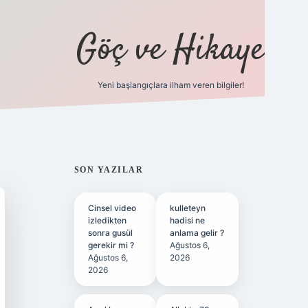
Göç ve Hikaye
Yeni başlangıçlara ilham veren bilgiler!
ilbet bahis 
SIDEBAR
SON YAZILAR
Cinsel video
kulleteyn
izledikten
hadisi ne
sonra gusül
anlama gelir ?
gerekir mi ?
Ağustos 6,
Ağustos 6,
2026
2026