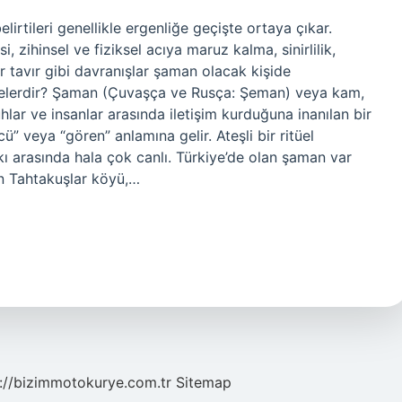
rtileri genellikle ergenliğe geçişte ortaya çıkar.
 zihinsel ve fiziksel acıya maruz kalma, sinirlilik,
r tavır gibi davranışlar şaman olacak kişide
i nelerdir? Şaman (Çuvaşça ve Rusça: Şeman) veya kam,
lar ve insanlar arasında iletişim kurduğuna inanılan bir
ü” veya “gören” anlamına gelir. Ateşli bir ritüel
ı arasında hala çok canlı. Türkiye’de olan şaman var
an Tahtakuşlar köyü,…
://bizimmotokurye.com.tr
Sitemap