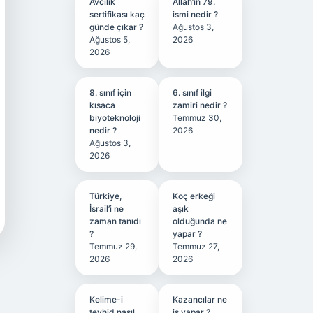
Avcılık
Allah’ın 79.
sertifikası kaç
ismi nedir ?
günde çıkar ?
Ağustos 3,
Ağustos 5,
2026
2026
8. sınıf için
6. sınıf ilgi
kısaca
zamiri nedir ?
biyoteknoloji
Temmuz 30,
nedir ?
2026
Ağustos 3,
2026
Türkiye,
Koç erkeği
İsrail’i ne
aşık
zaman tanıdı
olduğunda ne
?
yapar ?
Temmuz 29,
Temmuz 27,
2026
2026
Kelime-i
Kazancılar ne
tevhid nasıl
iş yapar ?