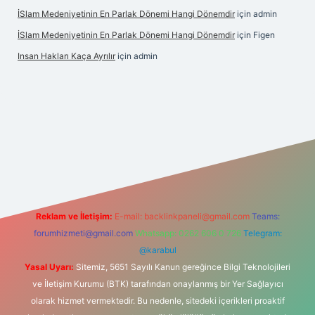
İSlam Medeniyetinin En Parlak Dönemi Hangi Dönemdir
için
admin
İSlam Medeniyetinin En Parlak Dönemi Hangi Dönemdir
için
Figen
Insan Hakları Kaça Ayrılır
için
admin
ahis sitesi
Reklam ve İletişim:
E-mail:
backlinkpaneli@gmail.com
Teams:
forumhizmeti@gmail.com
Whatsapp: 0262 606 0 726
Telegram:
@karabul
Yasal Uyarı:
Sitemiz, 5651 Sayılı Kanun gereğince Bilgi Teknolojileri
ve İletişim Kurumu (BTK) tarafından onaylanmış bir Yer Sağlayıcı
olarak hizmet vermektedir. Bu nedenle, sitedeki içerikleri proaktif