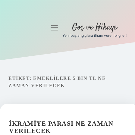
Göç ve Hikaye
menüyü
aç
Yeni başlangıçlara ilham veren bilgiler!
Anasayfa
Gizlilik Politikası
Yasal Uyarı
ETIKET:
EMEKLILERE 5 BIN TL NE
ZAMAN VERILECEK
Hakkımızda
İKRAMIYE PARASI NE ZAMAN
VERILECEK