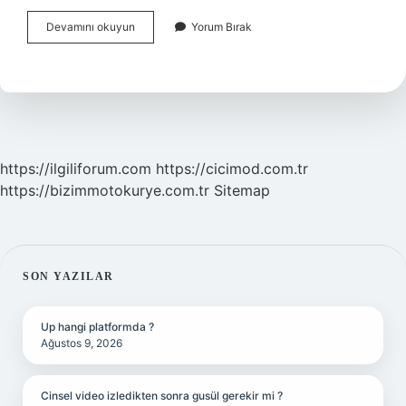
İKramiye
Devamını okuyun
Yorum Bırak
Parası
Ne
Zaman
Verilecek
https://ilgiliforum.com
https://cicimod.com.tr
https://bizimmotokurye.com.tr
Sitemap
SIDEBAR
SON YAZILAR
Up hangi platformda ?
Ağustos 9, 2026
Cinsel video izledikten sonra gusül gerekir mi ?