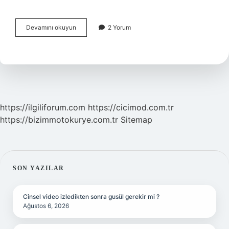
Kompostosu
Devamını okuyun
2 Yorum
Neye
Iyi
Gelir
https://ilgiliforum.com
https://cicimod.com.tr
https://bizimmotokurye.com.tr
Sitemap
SIDEBAR
SON YAZILAR
Cinsel video izledikten sonra gusül gerekir mi ?
Ağustos 6, 2026