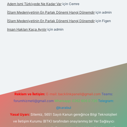
Adem Ismi Türkiyede Ne Kadar Var
için
Cemre
İSlam Medeniyetinin En Parlak Dönemi Hangi Dönemdir
için
admin
İSlam Medeniyetinin En Parlak Dönemi Hangi Dönemdir
için
Figen
Insan Hakları Kaça Ayrılır
için
admin
his sitesi
Reklam ve İletişim:
E-mail:
backlinkpaneli@gmail.com
Teams:
forumhizmeti@gmail.com
Whatsapp: 0262 606 0 726
Telegram:
@karabul
Yasal Uyarı:
Sitemiz, 5651 Sayılı Kanun gereğince Bilgi Teknolojileri
ve İletişim Kurumu (BTK) tarafından onaylanmış bir Yer Sağlayıcı