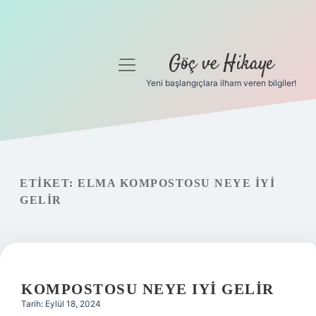
Göç ve Hikaye
menüyü
aç
Yeni başlangıçlara ilham veren bilgiler!
Anasayfa
Gizlilik Politikası
Yasal Uyarı
ETIKET:
ELMA KOMPOSTOSU NEYE IYI
GELIR
Hakkımızda
KOMPOSTOSU NEYE IYI GELIR
Tarih: Eylül 18, 2024